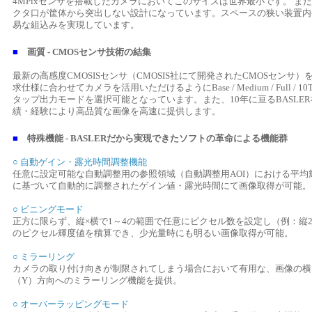
4MPixセンサを搭載したカメラにおいてこのサイズは世界最小です。 また、Ca
クタ口が筐体から突出しない設計になっています。スペースの狭い装置内
易な組込みを実現しています。
■
画質 - CMOSセンサ技術の結集
最新の高感度CMOSISセンサ（CMOSIS社にて開発されたCMOSセンサ
求仕様に合わせてカメラを活用いただけるようにBase / Medium / Full / 1
タップ出力モードを選択可能となっています。また、10年に亘るBASLER
績・経験により高品質な画像を高速に提供します。
■
特殊機能 - BASLERだから実現できたソフトの革命による機能群
○ 自動ゲイン・露光時間調整機能
任意に設定可能な自動調整用の参照領域（自動調整用AOI）における平均
に基づいて自動的に調整されたゲイン値・露光時間にて画像取得が可能。
○ ビニングモード
正方に限らず、縦×横で1～4の範囲で任意にピクセル数を設定し（例：縦2
のピクセル輝度値を積算でき、少光量時にも明るい画像取得が可能。
○ ミラーリング
カメラの取り付け向きが制限されてしまう場合において有用な、画像の横
（Y）方向へのミラーリング機能を提供。
○ オーバーラッピングモード