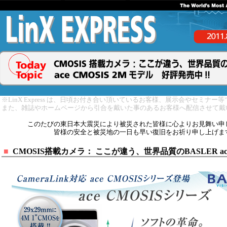
※LinX Express は、日頃お付き合い頂いているお客様、展示会やセミナ
また、雑誌やホームページから引合を戴いた事のあるお客様へ配信させて戴
このたびの東日本大震災により被災された皆様に心よりお見舞い申
皆様の安全と被災地の一日も早い復旧をお祈り申し上げま
■
CMOSIS搭載カメラ： ここが違う、世界品質のBASLER ac