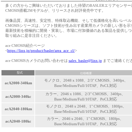
多くの方からご興味いただいておりました待望のBASLERエリアセンサー最
CMOSIS搭載2Mモデルが、リリースされ好評発売中です。
画像品質、高速性、安定性、特殊取込機能、そして低価格化を高いレベルで実
CMOSISシリーズは、ソフト技術が生み出す産業用カメラの新しい形を示
最新技術を積極的に開発・実装し、市場に付加価値のある製品を提供しつづけ
取り組みに是非注目ください。
ace CMOSIS紹介ページ
<
https://linx.jp/product/basler/area_ace_cl/
>
ace CMOSISカメラのお問い合わせは
sales_basler@linx.jp
までご連絡くだ
型式
仕様概要
モノクロ、2048 x 1088、2/3" CMOSIS、340fps、
acA2000-340km
Base/Medium/Full/10TAP、PoCL対応
カラー、2046 x 1086、2/3" CMOSIS、340fps、
acA2000-340kc
Base/Medium/Full/10TAP、PoCL対応
モノクロ、2048 x 2048、1" CMOSIS、180fps、
acA2040-180km
Base/Medium/Full/10TAP、PoCL対応
カラー、2046 x 2046、1" CMOSIS、180fps、
acA2040-180kc
Base/Medium/Full/10TAP、PoCL対応