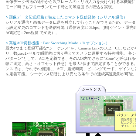
画像データ伝送の途中から次フレームのトリガ入力を受け付ける本機能に
モード時でもフリーランモード時と同等速度での取込を実現。
○ 画像データ伝送経路と独立したコマンド送信経路（シリアル通信）
シリアル通信と画像データ伝送を独立して行うことができるため、データ
も設定変更のコマンドを送信可能（通信速度256kbps、[例] ゲイン・露光時
AOI設定：2ms程度 で変更）。
○ 高速AOI切替機能：Fast Switching Mode（※オプション）
最大4つまで登録可能な“シーケンス”を、Camera LinkのCC2、CC3な
り、数µsecレベルで瞬間的に切り替えてカメラに適用する特殊機能。 各シ
パターン”として、AOIを定義でき、そのAOI内でさらに“Zone”と呼ばれる
幅に固定、高さ・オフセット任意）を最大8個まで設定することができる
ンスでは、それぞれ個別に、AOI、露光時間、ビニングモード、ゲインな
を定義可能。 シーケンス切替により異なる条件での連続高速撮影が可能