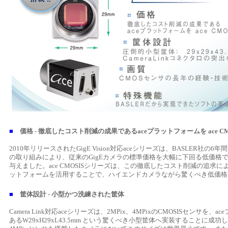
■
価格 - 徹底したコスト削減の成果であるaceプラットフォームを ace CM
2010年リリースされたGigE Vision対応aceシリーズは、BASLER社の
の取り組みにより、従来のGigEカメラの標準価格を大幅に下回る低価格
与えました。ace CMOSISシリーズは、この徹底したコスト削減の追求によ
ットフォームを活用することで、ハイエンドカメラながら驚くべき低価格
■
筐体設計 - 小型かつ洗練された筐体
Camera Link対応aceシリーズは、2MPix、4MPixのCMOSISセンサを、
あるW29xH29xL43.5mm という驚くべき小型筐体へ実装することに成功し