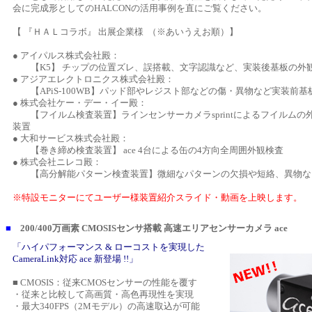
会に完成形としてのHALCONの活用事例を直にご覧ください。
【 『ＨＡＬコラボ』 出展企業様 （※あいうえお順）】
● アイパルス株式会社殿：
【K5】 チップの位置ズレ、誤搭載、文字認識など、実装後基板の外
● アジアエレクトロニクス株式会社殿：
【APiS-100WB】パッド部やレジスト部などの傷・異物など実装前基
● 株式会社ケー・デー・イー殿：
【フイルム検査装置】ラインセンサーカメラsprintによるフイルムの
装置
● 大和サービス株式会社殿：
【巻き締め検査装置】 ace 4台による缶の4方向全周囲外観検査
● 株式会社ニレコ殿：
【高分解能パターン検査装置】微細なパターンの欠損や短絡、異物な
※特設モニターにてユーザー様装置紹介スライド・動画を上映します。
■
200/400万画素 CMOSISセンサ搭載 高速エリアセンサーカメラ ace
「ハイパフォーマンス & ローコストを実現した
CameraLink対応 ace 新登場 !!」
■ CMOSIS：従来CMOSセンサーの性能を覆す
・従来と比較して高画質・高色再現性を実現
・最大340FPS（2Mモデル）の高速取込が可能