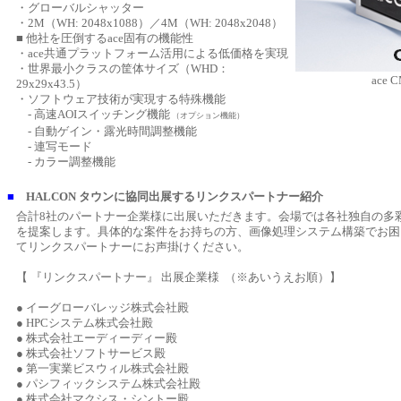
・グローバルシャッター
・2M（WH: 2048x1088）／4M（WH: 2048x2048）
■ 他社を圧倒するace固有の機能性
・ace共通プラットフォーム活用による低価格を実現
・世界最小クラスの筐体サイズ（WHD：
ace 
29x29x43.5）
・ソフトウェア技術が実現する特殊機能
- 高速AOIスイッチング機能
（オプション機能）
- 自動ゲイン・露光時間調整機能
- 連写モード
- カラー調整機能
■
HALCON タウンに協同出展するリンクスパートナー紹介
合計8社のパートナー企業様に出展いただきます。会場では各社独自の多
を提案します。具体的な案件をお持ちの方、画像処理システム構築でお困
てリンクスパートナーにお声掛けください。
【 『リンクスパートナー』 出展企業様 （※あいうえお順）】
● イーグローバレッジ株式会社殿
● HPCシステム株式会社殿
● 株式会社エーディーディー殿
● 株式会社ソフトサービス殿
● 第一実業ビスウィル株式会社殿
● パシフィックシステム株式会社殿
● 株式会社マクシス・シントー殿