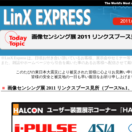
※LinX Express は、日頃お付き合い頂いているお客様、展示会やセミナ
また、雑誌やホームページから引合を戴いた事のあるお客様へ配信させて戴
このたびの東日本大震災により被災された皆様に心よりお見舞い申
皆様の安全と被災地の一日も早い復旧をお祈り申し上げま
■
画像センシング展 2011 リンクスブース見所（ブースNo.1