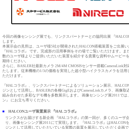
今回の画像センシング展でも、リンクスパートナーとの協同出展 『HALCON
します。
本展示会の見所は、ユーザ様5社が開発されたHALCON搭載装置をご出展
『HALコラボ』 です。完成形の活用事例をその場でご覧いただけます。ま
数のユーザ様よりご提供いただいた装置を紹介する貴重な資料やムービー
期待ください。
さらに、BASLER社最新カメラ 2M/4M CMOSISセンサー搭載CameraLink
たします。従来機種の1/3の価格を実現した超小型ハイクラスカメラを活用
ただけます。
『HALコラボ』、リンクスパートナーによるソリューション展示、HALCO
ジンとして活用し、BASLERの各種GigEおよびCameraLinkカメラ、画像取
組み合わせた多彩なデモ機を多数展示します。 画像センシング展2011では、 
ン』 にお立ち寄りください。
■
HALCONユーザ装置展示 『HALコラボ』
リンクスがお届けする新企画 『HALコラボ』の第一回が、多くのユーザ
り、画像センシング展2011にて実現します。『HALコラボ』はHALCO
ジンとして活用していただいている実際の装置を展示していただく企画で