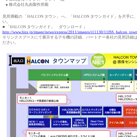
● 株式会社丸由製作所殿
見所満載の 「HALCON タウン」 へ、「HALCON タウンガイド」を片手
い。
■ 「HALCON タウンガイド」 ダウンロード ↓
http://www.linx.jp/image/news/express/2011/images/i11130/11ISS_halcon_tow
※リンクスブースにて展示するデモ機の詳細、パートナー各社の見所詳細
ださい。