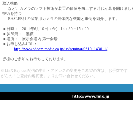
取込機能
など、カメラのソフト技術が装置の価値を向上する時代が幕を開けまし
技術を持つ
BASLER社の産業用カメラの具体的な機能と事例を紹介します。
■ 日時： 2011年6月10日（金） 14：30～15：20
■ 参加費： 無償
■ 場所： 展示会場内 第一会場
■ お申し込みURL：
http://www.adcom-media.co.jp/iss/seminar/0610_1430_1/
皆様のご参加をお待ちしております。
※LinX Express 配信の中止・アドレスの変更をご希望の方は、お手数です
が右の「ご登録内容変更」よりお問い合わせください。