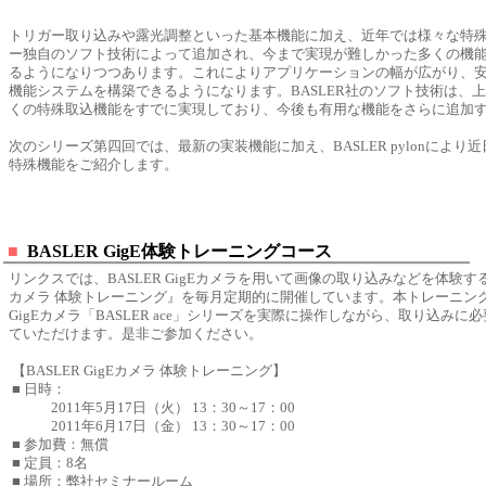
トリガー取り込みや露光調整といった基本機能に加え、近年では様々な特
ー独自のソフト技術によって追加され、今まで実現が難しかった多くの機
るようになりつつあります。これによりアプリケーションの幅が広がり、
機能システムを構築できるようになります。BASLER社のソフト技術は、
くの特殊取込機能をすでに実現しており、今後も有用な機能をさらに追加
次のシリーズ第四回では、最新の実装機能に加え、BASLER pylonにより
特殊機能をご紹介します。
■
BASLER GigE体験トレーニングコース
リンクスでは、BASLER GigEカメラを用いて画像の取り込みなどを体験する『B
カメラ 体験トレーニング』を毎月定期的に開催しています。本トレーニン
GigEカメラ「BASLER ace」シリーズを実際に操作しながら、取り込みに
ていただけます。是非ご参加ください。
【BASLER GigEカメラ 体験トレーニング】
■ 日時：
2011年5月17日（火） 13：30～17：00
2011年6月17日（金） 13：30～17：00
■ 参加費：無償
■ 定員：8名
■ 場所：弊社セミナールーム