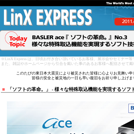
※LinX Express は、日頃お付き合い頂いているお客様、展示会やセミナ
また、雑誌やホームページから引合を戴いた事のあるお客様へ配信させて戴
このたびの東日本大震災により被災された皆様に心よりお見舞い申
皆様の安全と被災地の一日も早い復旧をお祈り申し上げま
■
「ソフトの革命。」 - 様々な特殊取込機能を実現するソフ