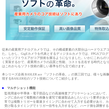
従来の産業用アナログカメラでは、その構成要素の大部分はハードウエア
た。しかし、GigEカメラを代表とするディジタルカメラでは、FPGAプロ
いったソフトウエアがコア技術を握るようになりました。いかにこれらの
く実装するかで、産業用カメラの品質と性能、コストを左右する時代となりま
はこれからもソフト技術の新しい基準を打ち立て続けます。
本シリーズ企画 BASLER ace 『ソフトの革命。』の第三回では、様々な
現するBASLER社のソフト技術についてご紹介します。
■
マルチショット機能
監視用途や半導体・電子部品などの高速検査アプリケーションにおいて、
ングに合わせて複数枚の画像を連写で最速取込みしたいという要求があり
常では複数トリガーを最速タイミングに合わせて入力する必要があり、カメ
受け取るタイミングでトリガー信号を入力するなど、ハード側を調整する