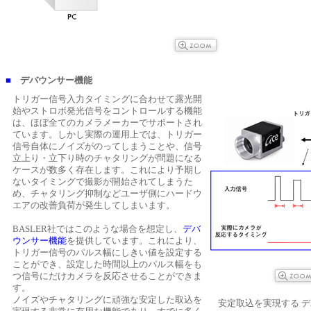
■
デバウンサー機能
トリガー信号入力タイミングに合わせて露光開
始やストロボ発光信号をコントロールする機能
は、ほぼ全てのカメラメーカーでサポートされ
ています。しかし実際の運用上では、トリガー
信号自体にノイズがのってしまうことや、信号
立上り・立下り時のチャタリングが問題になる
ケースが数多く存在します。これにより予期し
ないタイミングで撮影が開始されてしまうた
め、チャタリング抑制などユーザ側にハードウ
エアの改善負荷が発生してしまいます。
BASLER社ではこのような場合を想定し、
デバ
ウンサー機能
を提供しています。これにより、
トリガー信号のパルス幅にしきい値を設定する
ことができ、設定した時間以上のパルス幅をも
つ信号にだけカメラを反応させることができま
す。
ノイズやチャタリングに頑強な安定した取込を
安定取込を実現する 