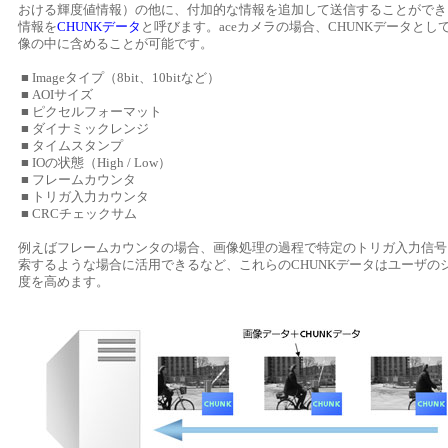
おける輝度値情報）の他に、付加的な情報を追加して送信することができ
情報を
CHUNKデータ
と呼びます。aceカメラの場合、CHUNKデータと
像の中に含めることが可能です。
■ Imageタイプ（8bit、10bitなど）
■ AOIサイズ
■ ピクセルフォーマット
■ ダイナミックレンジ
■ タイムスタンプ
■ IOの状態（High / Low）
■ フレームカウンタ
■ トリガ入力カウンタ
■ CRCチェックサム
例えばフレームカウンタの場合、画像処理の過程で特定のトリガ入力信号
索するような場合に活用できるなど、これらのCHUNKデータはユーザの
度を高めます。