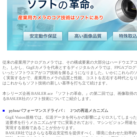
従来の産業用アナログカメラでは、その構成要素の大部分はハードウエア
た。しかし、GigEカメラを代表とするディジタルカメラでは、FPGAプロ
いったソフトウエアがコア技術を握るようになりました。いかにこれらの
く実装するかで、産業用カメラの品質と性能、コストを左右する時代となりま
はこれからもソフト技術の新しい基準を打ち立て続けます。
本シリーズ企画 BASLER ace 『ソフトの革命。』の第二回では、画像取
るBASLER社のソフト技術についてご紹介します。
■
pylonパフォーマンスドライバ： 2つの再送メカニズム
GigE Vision規格では、伝送データを何らかの影響によりロスしてしま
送要求を行うメカニズムがすでに実装されており、マシンビジョン用途を
実現する規格であることが分かります。
BASLER社ではさらなる取込安定性を提供すべく、環境に合わせた効率