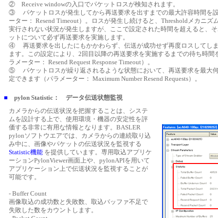
② Receive windowの入口でパケットロスが検知されます。
③ パケットロスが発生してから再送要求を出すまでの最大許容時間を
ーター： Resend Timeout）。ロスが発生し続けると、Thresholdメカ
実行されない状況が発生しますが、ここで設定された時間を超えると、そ
ットについて必ず再送要求を実施します。
④ 再送要求を出したにもかかわらず、伝送が成功せず再度ロスしてし
ます。この設定により、2回目以降の再送要求を実施するまでの待ち時間
ラメーター： Resend Request Response Timeout）。
⑤ パケットロスが繰り返されるような状態において、再送要求を最大
定できます（パラメーター： Maximum Number Resend Requests）。
■
pylon Statistic： データ伝送状態監視
カメラからの伝送状況を把握することは、システ
ムを設計する上で、使用環境・機器の安定性を評
価する非常に有用な情報となります。BASLER
pylonソフトウエアでは、カメラからの連続取り込
み中に、画像やパケットの伝送状況を監視する
Statistic機能
を提供しています。専用取込アプリケ
ーションPylonViewer画面上や、pylonAPIを用いて
アプリケーション上で伝送状況を監視することが
可能です。
- Buffer Count
画像取込の成功数と失敗数、取込バッファ不足で
失敗した数をカウントします。