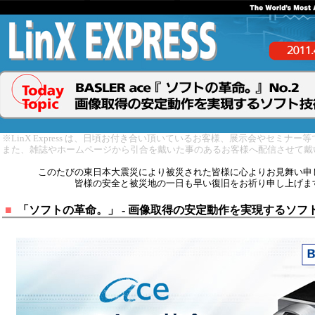
※LinX Express は、日頃お付き合い頂いているお客様、展示会やセミナ
また、雑誌やホームページから引合を戴いた事のあるお客様へ配信させて戴
このたびの東日本大震災により被災された皆様に心よりお見舞い申
皆様の安全と被災地の一日も早い復旧をお祈り申し上げま
■
「ソフトの革命。」 - 画像取得の安定動作を実現するソフ