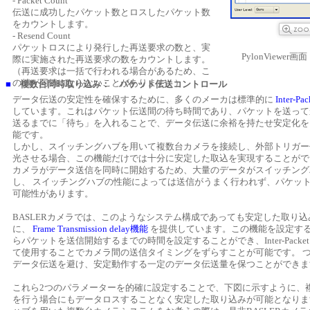
- Packet Count
伝送に成功したパケット数とロスしたパケット数
をカウントします。
- Resend Count
パケットロスにより発行した再送要求の数と、実
PylonViewer画面 
際に実施された再送要求の数をカウントします。
（再送要求は一括で行われる場合があるため、こ
の値が同値にならないことがあります。）
■
複数台同時取り込み： パケット伝送コントロール
データ伝送の安定性を確保するために、多くのメーカは標準的に
Inter-Pa
しています。これはパケット伝送間の待ち時間であり、パケットを送って
送るまでに「待ち」を入れることで、データ伝送に余裕を持たせ安定化を
能です。
しかし、スイッチングハブを用いて複数台カメラを接続し、外部トリガー
光させる場合、この機能だけでは十分に安定した取込を実現することがで
カメラがデータ送信を同時に開始するため、大量のデータがスイッチング
し、 スイッチングハブの性能によっては送信がうまく行われず、パケッ
可能性があります。
BASLERカメラでは、このようなシステム構成であっても安定した取り
に、
Frame Transmission delay機能
を提供しています。この機能を設定す
らパケットを送信開始するまでの時間を設定することができ、Inter-Packet 
て使用することでカメラ間の送信タイミングをずらすことが可能です。 
データ伝送を避け、安定動作する一定のデータ伝送量を保つことができま
これら2つのパラメーターを的確に設定することで、下図に示すように、
を行う場合にもデータロスすることなく安定した取り込みが可能となりま