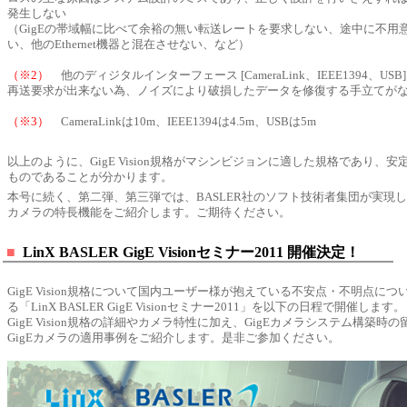
発生しない
（GigEの帯域幅に比べて余裕の無い転送レートを要求しない、途中に不用
い、他のEthernet機器と混在させない、など）
（※2）
他のディジタルインターフェース [CameraLink、IEEE1394、US
再送要求が出来ない為、ノイズにより破損したデータを修復する手立てが
（※3）
CameraLinkは10m、IEEE1394は4.5m、USBは5m
以上のように、GigE Vision規格がマシンビジョンに適した規格であり、
ものであることが分かります。
本号に続く、第二弾、第三弾では、BASLER社のソフト技術者集団が実現したBA
カメラの特長機能をご紹介します。ご期待ください。
■
LinX BASLER GigE Visionセミナー2011 開催決定！
GigE Vision規格について国内ユーザー様が抱えている不安点・不明点に
る「LinX BASLER GigE Visionセミナー2011」を以下の日程で開催します。
GigE Vision規格の詳細やカメラ特性に加え、GigEカメラシステム構築時
GigEカメラの適用事例をご紹介します。是非ご参加ください。