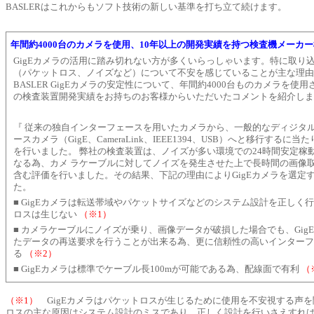
BASLERはこれからもソフト技術の新しい基準を打ち立て続けます。
年間約4000台のカメラを使用、10年以上の開発実績を持つ検査機メーカ
GigEカメラの活用に踏み切れない方が多くいらっしゃいます。特に取り
（パケットロス、ノイズなど）について不安を感じていることが主な理由
BASLER GigEカメラの安定性について、年間約4000台ものカメラを使用
の検査装置開発実績をお持ちのお客様からいただいたコメントを紹介しま
『 従来の独自インターフェースを用いたカメラから、一般的なディジタ
ースカメラ（GigE、CameraLink、IEEE1394、USB）へと移行するに
を行いました。 弊社の検査装置は、ノイズが多い環境での24時間安定稼
なる為、カメ ラケーブルに対してノイズを発生させた上で長時間の画像
含む評価を行いました。その結果、下記の理由によりGigEカメラを選定
た。
■ GigEカメラは転送帯域やパケットサイズなどのシステム設計を正しく
ロスは生じない
（※1）
■ カメラケーブルにノイズが乗り、画像データが破損した場合でも、Gig
たデータの再送要求を行うことが出来る為、更に信頼性の高いインターフ
る
（※2）
■ GigEカメラは標準でケーブル長100mが可能である為、配線面で有利
（
（※1）
GigEカメラはパケットロスが生じるために使用を不安視する声を
ロスの主な原因はシステム設計のミスであり、正しく設計を行いさえすれ