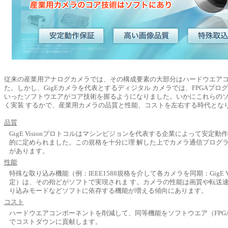
従来の産業用アナログカメラでは、その構成要素の大部分はハードウエア
た。しかし、GigEカメラを代表とするディジタル カメラでは、FPGAプロ
いったソフトウエアがコア技術を握るようになりました。いかにこれらの
く実装 するかで、産業用カメラの品質と性能、コストを左右する時代とな
品質
GigE Visionプロトコルはマシンビジョンを代表する企業によって安定
的に定められました。この規格を十分に理 解した上でカメラ通信プログ
があります。
性能
特殊な取り込み機能（例：IEEE1588規格を介して各カメラを同期：GigE Visio
定）は、その殆どがソフトで実現されま す。カメラの性能は画質や転送
り込みモードなどソフトに依存する機能が増える傾向にあります。
コスト
ハードウエアコンポーネントを削減して、同等機能をソフトウエア（FPG
でコストダウンに貢献します。