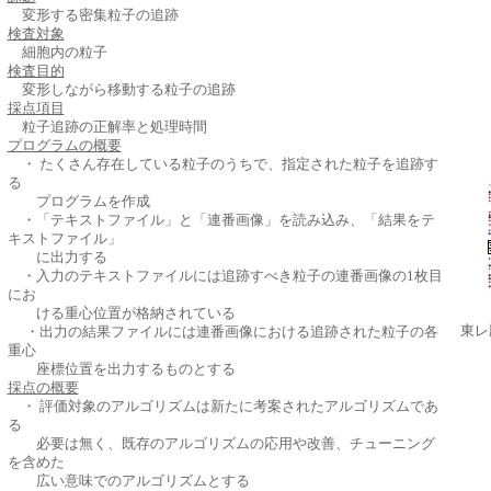
変形する密集粒子の追跡
検査対象
細胞内の粒子
検査目的
変形しながら移動する粒子の追跡
採点項目
粒子追跡の正解率と処理時間
プログラムの概要
・ たくさん存在している粒子のうちで、指定された粒子を追跡す
る
プログラムを作成
・
「テキストファイル」と「連番画像」を読み込み、「結果をテ
キストファイル」
に出力する
・入力のテキストファイルには追跡すべき粒子の連番画像の1枚目
にお
ける重心位置が格納されている
東レ
・出力の結果ファイルには連番画像における追跡された粒子の各
重心
座標位置を出力するものとする
採点の概要
・ 評価対象のアルゴリズムは新たに考案されたアルゴリズムであ
る
必要は無く、既存のアルゴリズムの応用や改善、チューニング
を含めた
広い意味でのアルゴリズムとする