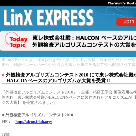
※LinX Express は、日頃お付き合い頂いているお客様、展示会やセミナ
また、雑誌やホームページから引合を戴いた事のあるお客様へ配信させて戴
■
外観検査アルゴリズムコンテスト2010 にて東レ株式会社殿
HALCONベースのアルゴリズムが大賞を受賞 !!
『外観検査アルゴリズムコンテスト2010』（主催：精密工学会 画像応用技
催され、東レ株式会社殿がHALCONをベースに製作されたアルゴリズムが 
クス大賞】 を受賞されました。
■ 外観検査アルゴリズムコンテスト2010
HP
：
http://alcon.itlab.org/
課題