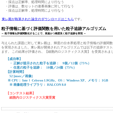
・
採点は正解率、処理時間により行なう
・
評価は、数セットの連番画像に対して行なう
・
採点は正解率，処理時間により行なう
東レ殿が執筆された論文のダウンロードはこちら
です。
粒子情報に基づく評価関数を用いた粒子追跡アルゴリズム
～ 粒子情報を評価関数化することで、高速かつ精度良く粒子追跡を実現 ～
与えられた課題に対して東レ殿は、輝度の分水界処理と粒子情報の評価関数
を実現されました。東レ殿が開発されたアルゴリズムでは以下の追跡テスト
ます。 この結果が評価され、【細胞内ロジスティクス大賞】 を受賞されま
【成功率】
・ 正解が提示された粒子を追跡： 9個／12個（75%）
・ 任意の粒子を追跡： 18個／24個（75%）
【計算時間】
52 [msec／画像]
※ CPU： Inteｌ Celeron 1.9GHz、OS： Windows XP、メモリ： 1GB
※ 画像処理ライブラリ： HALCON 8.0
【コンテスト結果】
細胞内ロジスティクス大賞受賞