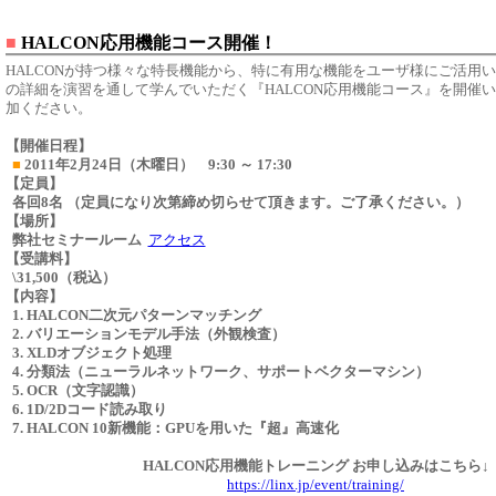
■
HALCON応用機能コース開催！
HALCON
が持つ様々な特長機能から、特に有用な機能をユーザ様にご活用い
の詳細を演習を通して学んでいただく『HALCON応用機能コース』を開催
加ください。
【開催日程】
■
2011年2月24日（木曜日） 9:30 ～ 17:30
【定員】
各回8名 （定員になり次第締め切らせて頂きます。ご了承ください。）
【場所】
弊社セミナールーム
アクセス
【受講料】
\31,500（税込）
【内容】
1. HALCON二次元パターンマッチング
2. バリエーションモデル手法（外観検査）
3. XLDオブジェクト処理
4. 分類法（ニューラルネットワーク、サポートベクターマシン）
5. OCR（文字認識）
6. 1D/2Dコード読み取り
7. HALCON 10新機能：GPUを用いた『超』高速化
HALCON応用機能トレーニング お申し込みはこちら↓
https://linx.jp/event/training/