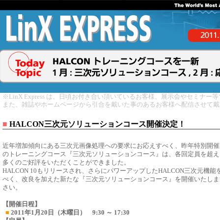
※LinX Express は、日頃お付き合い頂いているお客様、展示会やセミナ
また、雑誌やホームページから引合を戴いた事のあるお客様へ配信させて戴
■
HALCON三次元ソリューションコース開催決定！
近年増加傾向にある三次元画像処理への要求にお応えすべく、昨年特別開催
のトレーニングコース『三次元ソリューションコース』は、各回定員を超え
多くのご好評をいただくことができました。
HALCON 10もリリースされ、さらにパワーアップしたHALCON三次元機
べく、改良を加えた新たな『三次元ソリューションコース』を開催いたしま
さい。
【開催日程】
■
2011年1月20日（木曜日） 9:30 ～ 17:30