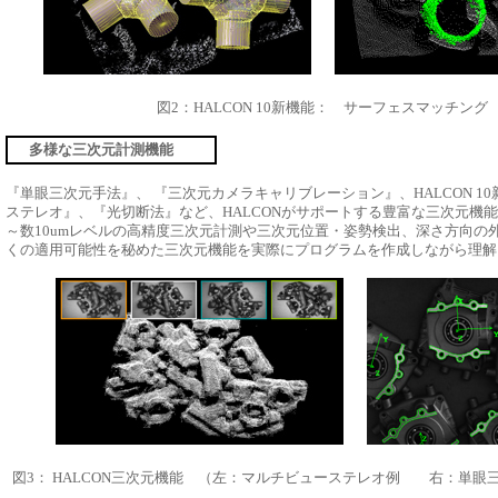
図2：HALCON 10新機能： サーフェスマッチング
多様な三次元計測機能
『単眼三次元手法』、 『三次元カメラキャリブレーション』、HALCON 1
ステレオ』、『光切断法』など、HALCONがサポートする豊富な三次元機
～数10umレベルの高精度三次元計測や三次元位置・姿勢検出、深さ方向の
くの適用可能性を秘めた三次元機能を実際にプログラムを作成しながら理解
図3： HALCON
三次元機能 （左：マルチビューステレオ例 右：単眼三