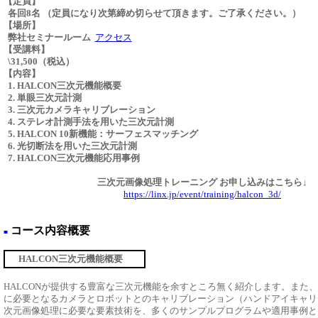
【定員】
各回8名 （定員になり次第締め切らせて頂きます。ご了承ください。）
【場所】
弊社セミナールーム
アクセス
【受講料】
\31,500（税込）
【内容】
1. HALCON三次元機能概要
2. 単眼三次元計測
3. 三次元カメラキャリブレーション
4. ステレオ計測手法を用いた三次元計測
5. HALCON 10新機能：サーフェスマッチング
6. 光切断法を用いた三次元計測
7. HALCON三次元機能応用事例
三次元画像処理トレーニング お申し込みはこちら↓
https://linx.jp/event/training/halcon_3d/
コース内容概要
■
HALCON三次元機能概要
HALCONが提供する豊富な三次元機能を余すところ無く紹介します。また
に必要となるカメラとロボットとのキャリブレーション（ハンドアイキャリ
次元画像処理に必要な要素技術を、多くのサンプルプログラムや適用事例と