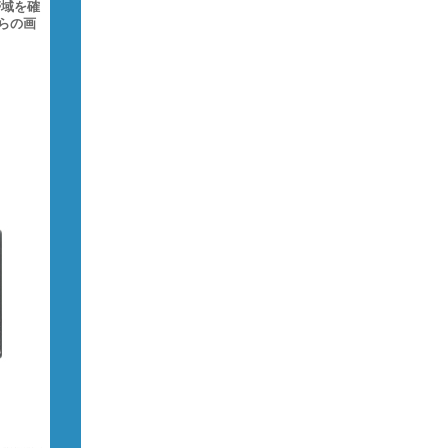
帯域を確
らの画