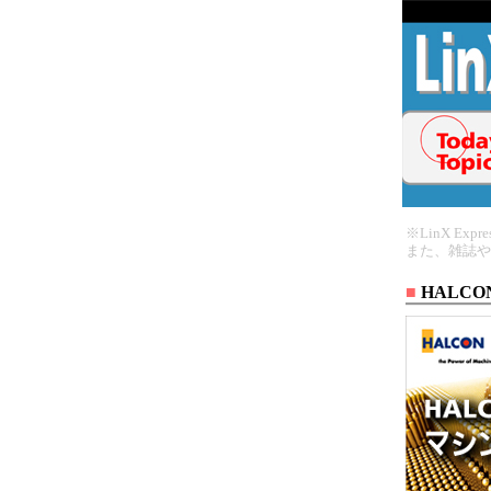
※LinX E
また、雑誌や
■
HALC