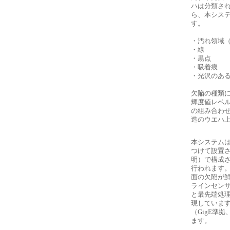
ハは分類されます
ら、本シス
す。
・汚れ領域
・線
・黒点
・吸着痕
・光沢のあ
欠陥の種類
輝度値レベ
の組み合わ
造のウエハ
本システム
つけて設置さ
明）で構成
行われます
面の欠陥が
ラインセンサ
と最先端処
現しています
（GigE準拠
ます。