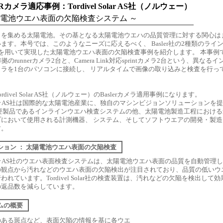
Rカメラ適応事例：Tordivel Solar AS社（ノルウェー）
電池ウエハ表面の欠陥検査システム ～
目を集める太陽電池。その基となる太陽電池ウエハの品質管理に対する関心は
ます。本号では、このようなニーズに応えるべく、 Basler社の2種類のライ
を用いて実現した太陽電池ウエハ表面の欠陥検査事例を紹介します。 本事例
ion準拠のrunnerカメラ2台と、Camera Link対応sprintカメラ2台という、異なる
ラを1台のパソコンに接続し、 リアルタイムで画像の取り込みと検査を行っ
rdivel Solar AS社（ノルウェー）のBaslerカメラ適用事例になります。
l Solar AS社は国際的な太陽電池産業に、独自のマシンビジョンソリューションを
要製品であるインラインウエハ検査システムの他、太陽電池製造工程における
プにおいて使用される計測機器、 システム、そしてソフトウエアの開発・製造
す。
ション ： 太陽電池ウエハ表面の欠陥検査
l Solar AS社のウエハ表面検査システムは、太陽電池ウエハ表面の品質を自動管理
の観点から汚れなどのウエハ表面の欠陥検出が注目されており、品質の低いウ
われています。Tordivel Solar社の検査装置は、汚れなどの欠陥を検出して
の返品数を減らしています。
ムの概要
のある斑点など、表面欠陥の情報を基に各ウエ