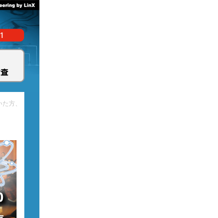
いた方、
。