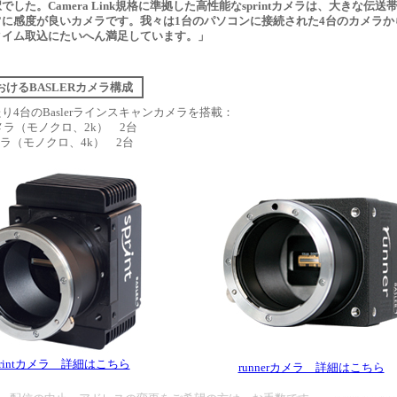
した。Camera Link規格に準拠した高性能なsprintカメラは、大きな伝送
に感度が良いカメラです。我々は1台のパソコンに接続された4台のカメラか
タイム取込にたいへん満足しています。」
けるBASLERカメラ構成
り4台のBaslerラインスキャンカメラを搭載：
rカメラ（モノクロ、2k） 2台
tカメラ（モノクロ、4k） 2台
printカメラ 詳細はこちら
runnerカメラ 詳細はこちら