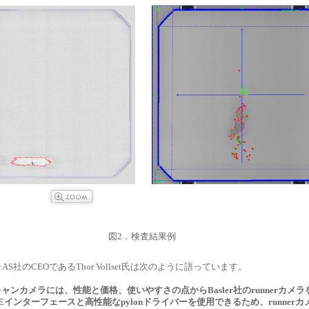
図2．検査結果例
 Solar AS社のCEOであるThor Vollset氏は次のように語っています。
ャンカメラには、性能と価格、使いやすさの点からBasler社のrunnerカメラ
gEインターフェースと高性能なpylonドライバーを使用できるため、runnerカ