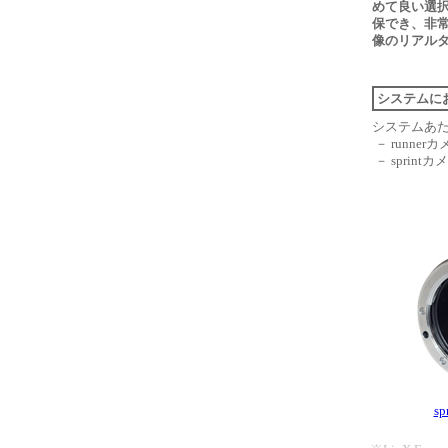
めて良い選択で
保でき、非常
像のリアル
システムにお
システムあた
－ runne
－ sprin
s