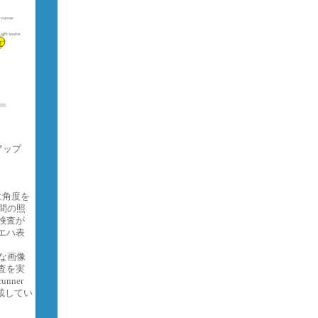
アップ
に角度を
間の照
検査が
エハ表
な画像
査を実
ner
搭載してい