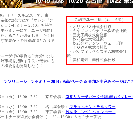
 10』リリースを記念して、東
ご講演ユーザ様 （五十音順）
京都の3都市にて『マシンビジ
ションセミナー 2010』を開催
・オリンパス株式会社殿
本セミナーにて、ユーザ様8社
・キヤノンマシナリー株式会社殿
・三友工業株式会社殿
ただけることが決定しました！日
・株式会社大電社殿
々な業界からの特別講演となりま
・株式会社デンソーウェーブ殿
・ＴＯＷＡ株式会社殿
・パシフィックシステム株式会社
のユーザ様の事例もご紹介いたし
殿
・美和電気工業株式会社殿
海外市場を把握する良い機会にも
この機会をお見逃しなく！
ョンソリューションセミナー 2010』特設ページ ＆ 参加お申込みページはこ
19日（火） 13:00-17:30 京都会場：
京都リサーチパーク会議施設バズホー
20日（水） 13:00-17:30 名古屋会場：
プライムセントラルタワー
22日（金） 13:00-17:30 東京会場：
秋葉原コンベンションホール
ートナー技術展示会併催（11:30～18:30）※セミナー前後