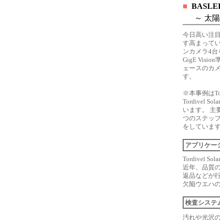
■
BASLE
～ 太陽
今日高い注
す高まってい
ンカメラ4台
GigE Vis
ェースのカメ
す。
※本事例はTo
Tordive
います。 主
つのステッ
をしていま
アプリケー
Tordive
近年、品質
返品などが行
欠陥ウエハ
検査システ
汚れや光沢