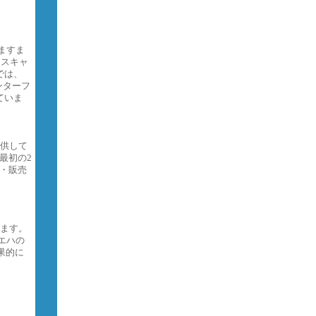
ますま
ンスキャ
では、
インターフ
ていま
提供して
最初の2
・販売
します。
エハの
効果的に