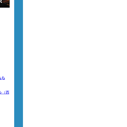
ちら
ル（西