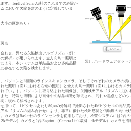
。Tordivel Solar AS社のこれまでの経験か
テムにおいて欠陥を次のように定義していま
（大小の区別あり）
る斑点
に合わせ、異なる欠陥検出アルゴリズム（例：
ルの解析）が用いられます。全方向均一照明と
図1．ハードウェアセット
せにより、本システムは単結晶および多結晶構
上に存在する欠陥を検出します。
は、パソコンと2種類のラインスキャンカメラ、そしてそれぞれのカメラの横
れた照明（図1における右端の照明）と全方向均一照明（図1におけるカメラ
されています。パソコンに取り込まれた画像は、欠陥検出アルゴリズムに従い
。また、特殊な照明により画像中の結晶構造が除去され、汚れや黒点などのウ
鮮明に現れて検出されます。
を用いて、1ピクセルあたり80㎛の分解能で撮影された4Mピクセルの高品質
理アルゴリズムの組み合わせにより、非常に優れた検出感度と信頼度の高い検
。カメラはBasler社のラインセンサを使用しており、検査システムには2台のrun
、2kモデル）カメラと2台のsprint （Camera Link準拠、4kモデル）カメラを