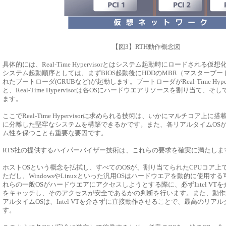
【図3】RTH動作概念図
具体的には、Real-Time Hypervisorとはシステム起動時にロードされる
システム起動順序としては、まずBIOS起動後にHDDのMBR（マスターブ
れたブートローダ(GRUBなど)が起動します。ブートローダがReal-Time Hype
と、Real-Time Hypervisorは各OSにハードウエアリソースを割り当て、
ます。
ここでReal-Time Hypervisorに求められる技術は、いかにマルチコア上に
に分離した堅牢なシステムを構築できるかです。また、各リアルタイムOS
ム性を保つことも重要な要因です。
RTS社の提供するハイパーバイザー技術は、これらの要求を確実に満たしま
ホストOSという概念を払拭し、すべてのOSが、割り当てられたCPUコア上
ただし、WindowsやLinuxといった汎用OSはハードウエアを動的に使用す
れらの一般OSがハードウエアにアクセスしようとする際に、必ずIntel VTを
をキャッチし、そのアクセスが安全であるかの判断を行います。また、動作
アルタイムOSは、Intel VTを介さずに直接動作させることで、最高のリア
す。