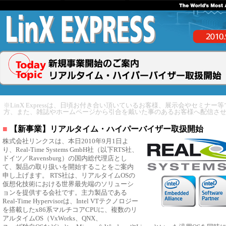
※LinX Expressは、日頃お付き合い頂いているお客様、展示会やセミナー
方、また、雑誌やホームページから引合を戴いた事のあるお客様へ配信さ
■
【新事業】リアルタイム・ハイパーバイザー取扱開始
株式会社リンクスは、本日2010年9月1日よ
り、Real-Time Systems GmbH社（以下RTS社、
ドイツ／Ravensburg）の国内総代理店とし
て、製品の取り扱いを開始することをご案内
申し上げます。 RTS社は、リアルタイムOSの
仮想化技術における世界最先端のソリューシ
ョンを提供する会社です。主力製品である
Real-Time Hypervisorは、Intel VTテクノロジー
を搭載したx86系マルチコアCPUに、複数のリ
アルタイムOS（VxWorks、QNX、