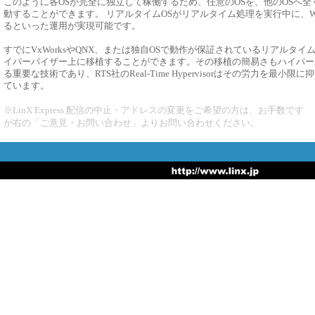
このように各OSが完全に独立して稼働するため、任意のOSを、他のOSへ
動することができます。 リアルタイムOSがリアルタイム処理を実行中に、Wi
るといった運用が実現可能です。
すでにVxWorksやQNX、または独自OSで動作が保証されているリアルタ
イパーバイザー上に移植することができます。その移植の簡易さもハイパー
る重要な技術であり、RTS社のReal-Time Hypervisorはその労力を最小
ています。
※LinX Express 配信の中止・アドレスの変更をご希望の方は、お手数です
が右の「ご意見・お問い合わせ」よりお問い合わせください。