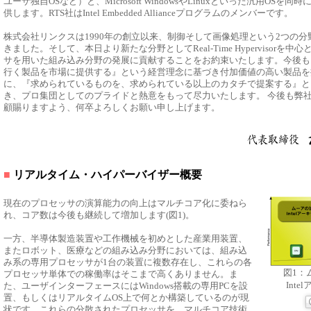
ユーザ独自OSなど）と、Microsoft WindowsやLinuxといった汎用OSを
供します。RTS社はIntel Embedded Allianceプログラムのメンバーです。
株式会社リンクスは1990年の創立以来、制御そして画像処理という2つの
きました。そして、本日より新たな分野としてReal-Time Hypervisorを中
サを用いた組み込み分野の発展に貢献することをお約束いたします。今後も
行く製品を市場に提供する』という経営理念に基づき付加価値の高い製品を
に、『求められているものを、求められている以上のカタチで提案する』と
き、プロ集団としてのプライドと熱意をもって尽力いたします。 今後も弊
顧賜りますよう、何卒よろしくお願い申し上げます。
■
リアルタイム・ハイパーバイザー概要
現在のプロセッサの演算能力の向上はマルチコア化に委ねら
れ、コア数は今後も継続して増加します(図1)。
一方、半導体製造装置や工作機械を初めとした産業用装置、
またロボット、医療などの組み込み分野においては、組み込
み系の専用プロセッサが1台の装置に複数存在し、これらの各
図1：
プロセッサ単体での稼働率はそこまで高くありません。ま
Int
た、ユーザインターフェースにはWindows搭載の専用PCを設
置、もしくはリアルタイムOS上で何とか構築しているのが現
状です。これらの分散されたプロセッサを、マルチコア技術