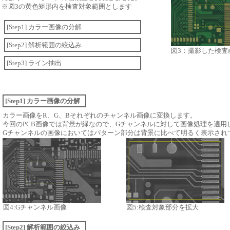
※図3の黄色矩形内を検査対象範囲とします
[Step1] カラー画像の分解
[Step2] 解析範囲の絞込み
図3：撮影した検査
[Step3] ライン抽出
[Step1] カラー画像の分解
カラー画像をR、G、Bそれぞれのチャンネル画像に変換します。
今回のPCB画像では背景が緑なので、Gチャンネルに対して画像処理を適用
Gチャンネルの画像においてはパターン部分は背景に比べて明るく表示され
図4:Gチャンネル画像
図5:検査対象部分を拡大
[Step2] 解析範囲の絞込み