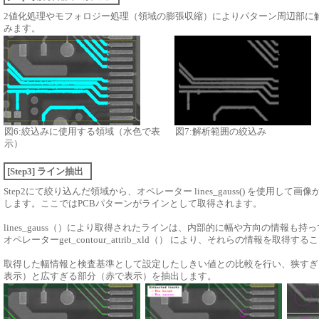
2値化処理やモフォロジー処理（領域の膨張収縮）によりパターン周辺部に
みます。
図6:絞込みに使用する領域（水色で表
図7:解析範囲の絞込み
示）
[Step3] ライン抽出
Step2にて
絞り込んだ領域から、オペレーター lines_gauss() を使用して画
します。ここではPCBパターンがラインとして取得されます。
lines_gauss（）により取得されたラインは、内部的に幅や方向の情報も持
オペレーターget_contour_attrib_xld（） により、それらの情報を取得
取得した幅情報と検査基準として設定したしきい値との比較を行い、狭すぎ
表示）と広すぎる部分（赤で表示）を抽出します。