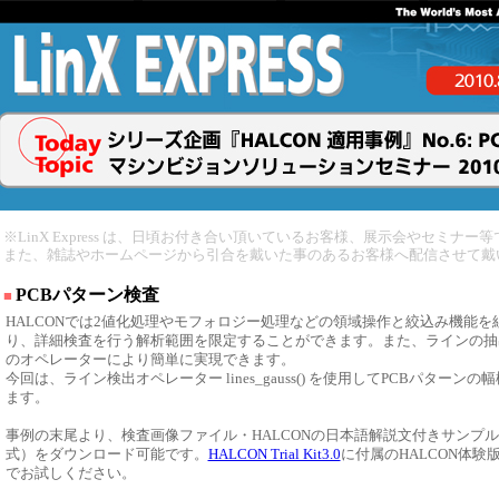
※LinX Express は、日頃お付き合い頂いているお客様、展示会やセミナ
また、雑誌やホームページから引合を戴いた事のあるお客様へ配信させて戴
PCBパターン検査
■
HALCONでは2値化処理やモフォロジー処理などの領域操作と絞込み機能
り、詳細検査を行う解析範囲を限定することができます。また、ラインの抽
のオペレーターにより簡単に実現できます。
今回は、ライン検出オペレーター lines_gauss() を使用してPCBパターン
ます。
事例の末尾より、検査画像ファイル・HALCONの日本語解説文付きサンプル
式）をダウンロード可能です。
HALCON Trial Kit3.0
に付属のHALCON体験
でお試しください。