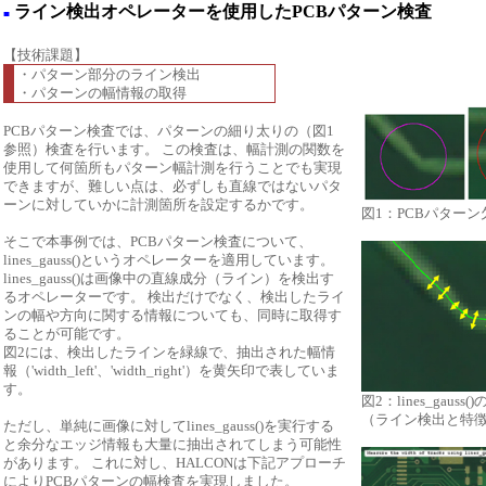
ライン検出オペレーターを使用したPCBパターン検査
■
【技術課題】
・パターン部分のライン検出
・パターンの幅情報の取得
PCBパターン検査では、パターンの細り太りの（図1
参照）検査を行います。 この検査は、幅計測の関数を
使用して何箇所もパターン幅計測を行うことでも実現
できますが、難しい点は、必ずしも直線ではないパタ
ーンに対していかに計測箇所を設定するかです。
図1：PCBパター
そこで本事例では、PCBパターン検査について、
lines_gauss()というオペレーターを適用しています。
lines_gauss()は画像中の直線成分（ライン）を検出す
るオペレーターです。 検出だけでなく、検出したライ
ンの幅や方向に関する情報についても、同時に取得す
ることが可能です。
図2には、検出したラインを緑線で、抽出された幅情
報（'width_left'、'width_right'）を黄矢印で表していま
す。
図2：lines_gauss(
（ライン検出と特徴
ただし、単純に画像に対してlines_gauss()を実行する
と余分なエッジ情報も大量に抽出されてしまう可能性
があります。 これに対し、HALCONは下記アプローチ
によりPCBパターンの幅検査を実現しました。