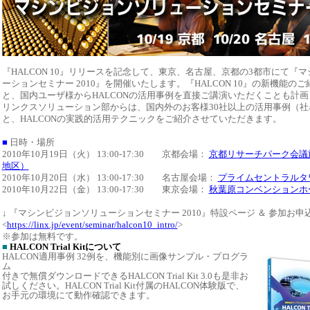
『HALCON 10』リリースを記念して、東京、名古屋、京都の3都市にて『
ーションセミナー 2010』を開催いたします。
『HALCON 10』の新機能のご
と、
国内ユーザ様からHALCONの活用事例を直接ご講演
いただくことも計画
リンクスソリューション部からは、
国内外のお客様30社以上の活用事例
（社
と、
HALCONの実践的活用テクニックをご紹介
させていただきます。
■
日時・場所
2010年10月19日（火） 13:00-17:30 京都会場：
京都リサーチパーク会議
地区）
2010年10月20日（水） 13:00-17:30 名古屋会場：
プライムセントラルタ
2010年10月22日（金） 13:00-17:30 東京会場：
秋葉原コンベンションホ
↓ 『マシンビジョンソリューションセミナー 2010』特設ページ ＆ 参加お申
<
https://linx.jp/event/seminar/halcon10_intro/
>
※参加は無料です。
■
HALCON Trial Kitについて
HALCON適用事例 32例を、機能別に画像サンプル・プログラ
ム
付きで無償ダウンロードできるHALCON Trial Kit 3.0も是非お
試しください。HALCON Trial Kit付属のHALCON体験版で、
お手元の環境にて動作確認できます。