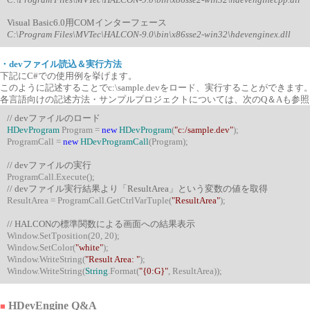
Visual Basic6.0用COMインターフェース
C:\Program Files\MVTec\HALCON-9.0\bin\x86sse2-win32\hdevenginex.dll
・devファイル読込＆実行方法
下記にC#での使用例を挙げます。
このように記述することでc:\sample.devをロード、実行することができます
各言語向けの記述方法・サンプルプロジェクトについては、次のQ＆Aも参
// devファイルのロード
HDevProgram
Program =
new
HDevProgram
(
"c:/sample.dev"
);
ProgramCall =
new
HDevProgramCall
(Program);
// devファイルの実行
ProgramCall.Execute();
// devファイル実行結果より「ResultArea」という変数の値を取得
ResultArea = ProgramCall.GetCtrlVarTuple(
"ResultArea"
);
// HALCONの標準関数による画面への結果表示
Window.SetTposition(20, 20);
Window.SetColor(
"white"
);
Window.WriteString(
"Result Area: "
);
Window.WriteString(
String
.Format(
"{0:G}"
, ResultArea));
HDevEngine Q&A
■