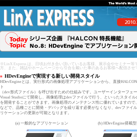
※LinX Express は、日頃お付き合い頂いているお客様、展示会やセミナー
方、また、雑誌やホームページから引合を戴いた事のあるお客様へ配信させ
HDevEngineで実現する新しい開発スタイル
■
HDevEngineとは、実行形式の画像処理アプリケーションから、直接HALC
ト
（dev形式ファイル）を呼び出すための仕組みです。ユーザーインターフェー
Visual Studioにて開発し、画像処理はdevファイルで行う、といったスタ
を開発することができます。画像処理のメンテナンス性に優れていますので
などで、品種ごとに開発・デバッグを繰り返す必要がなくなり、devファイ
リケーションの更新が可能となります。
(a) 一般的なアプリケーション
(b) HDevEngin