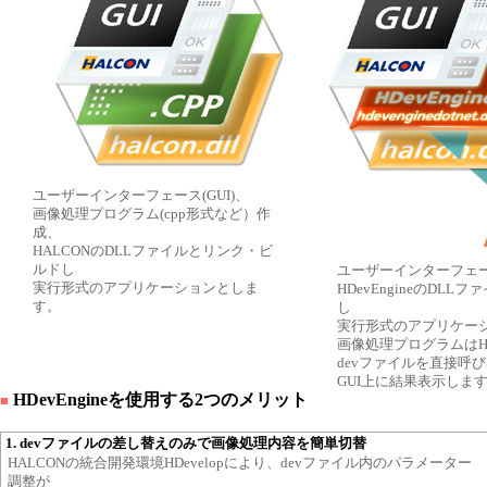
ユーザーインターフェース(GUI)、
画像処理プログラム(cpp形式など）作
成、
HALCONのDLLファイルとリンク・ビ
ルドし
ユーザーインターフェース
実行形式のアプリケーションとしま
HDevEngineのDL
す。
し
実行形式のアプリケー
画像処理プログラムはHDe
devファイルを直接呼
GUI上に結果表示しま
HDevEngineを使用する2つのメリット
■
1. devファイルの差し替えのみで画像処理内容を簡単切替
HALCONの統合開発環境HDevelopにより、devファイル内のパラメーター
調整が