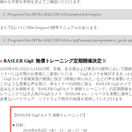
細かな手順を実例を交えてご確認いただけます。
C:\Program Files\MVTec\HALCON-9.0\examples\hdevengine
また下記パスにHDevEngineの標準マニュアルがあります。
C:\Program Files\MVTec\HALCON-9.0\doc\pdf\manuals\programmers_guide.pd
BASLER GigE 無償トレーニング定期開催決定 !!
■
2010年4月14日から16日の間、京都、名古屋および東京の3都市において開催された
ミナーには大勢のお客様にご参加いただき、「GigEカメラを検討するきっか
「GigEカメラ搭載装置の開発に役立つ情報が得られた」などの声を多数いた
このような貴重な声を受け、本セミナーの内容に加え、BASLER GigEカメ
込みなどを体験する『BASLER GigEカメラ 体験トレーニング』の定期開
レーニングでは大人気のGigEカメラ「BASLER ace」シリーズを実際に操
必要なハードウェア・ソフトウェア両方の知識を習得していただけます。
【BASLER GigEカメラ 体験トレーニング】
■ 日時：
2010年8月4日（水） 13：30～17：00