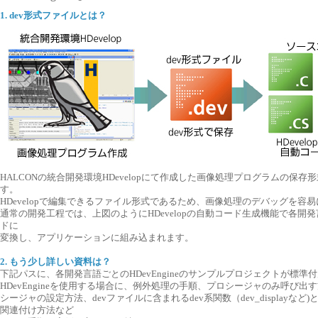
1. dev形式ファイルとは？
HALCONの統合開発環境HDevelopにて作成した画像処理プログラムの保存形
す。
HDevelopで編集できるファイル形式であるため、画像処理のデバッグを容
通常の開発工程では、上図のようにHDevelopの自動コード生成機能で各開
ドに
変換し、アプリケーションに組み込まれます。
2. もう少し詳しい資料は？
下記パスに、各開発言語ごとのHDevEngineのサンプルプロジェクトが標準
HDevEngineを使用する場合に、例外処理の手順、プロシージャのみ呼び出
シージャの設定方法、devファイルに含まれるdev系関数（dev_displayなど)
関連付け方法など