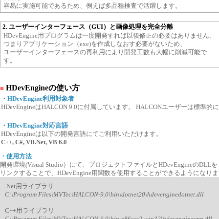
容易に実施可能であるため、例えば多品種検査で活躍します。
2. ユーザーインターフェース（GUI）と画像処理を完全分離
HDevEngine用プログラムは一度開発すれば以後修正の必要はありません。
つまりアプリケーション（exe)を作成しなおす必要がないため、
ユーザーインターフェースの再利用により開発工数も大幅に削減可能で
す。
HDevEngineの使い方
■
・HDevEngine利用対象者
HDevEngineはHALCON 9.0に付属しています。 HALCONユーザーは標準
・HDevEngine対応言語
HDevEngineは以下の開発言語にてご利用いただけます。
C++, C#, VB.Net, VB 6.0
・使用方法
開発環境(Visual Studio）にて、プロジェクトファイルとHDevEngineのD
リンクすることで、HDevEngine用関数を使用することができるようになり
.Net用ライブラリ
C:\Program Files\MVTec\HALCON-9.0\bin\dotnet20\hdevenginedotnet.dll
C++用ライブラリ
C:\Program Files\MVTec\HALCON-9.0\bin\x86sse2-win32\hdevenginecpp.dll