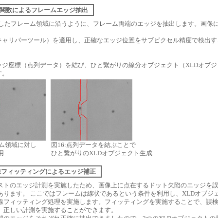
] 計測関数によるフレームエッジ抽出
抽出したフレーム領域に沿うように、フレーム両端のエッジを抽出します。画像に
キャリパーツール）を適用し、正確なエッジ位置をサブピクセル精度で検出す
ッジ座標（点列データ）を結び、ひと繋がりの線分オブジェクト（XLDオブジ
す。
ーム領域に対し
図16:点列データを結ぶことで
用
ひと繋がりのXLDオブジェクト生成
] 直線フィッティングによるエッジ補正
ストのエッジ計測を実施したため、画像上に点在するドット欠陥のエッジを
あります。 ここではフレームは線状であるという条件を利用し、XLDオブジ
線フィッティング処理を実施します。フィッティングを実施することで、誤
、正しい計測を実施することができます。