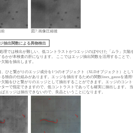
縮前
図7:画像圧縮後
] エッジ抽出関数による異物検出
化処理では検出が難しい、低コントラストかつエッジのぼやけた「ムラ」欠陥
するかが本検査の肝になります。 ここではエッジ抽出関数を活用することで
ラ欠陥を抽出します。
には、ひと繋がりのエッジ成分を1つのオブジェクト（XLDオブジェクト）とし
る独自の仕組みがあります。エッジを抽出するための関数lines_gaussを適用
ラ欠陥をひと繋がりのエッジとして抽出することができます。エッジのコント
ーターで指定できますので、低コントラストであっても確実に抽出します。 
ればエッジは抽出できないので、良品ということになります。