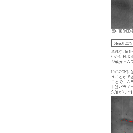
図6:画像圧
[Step3
単純な2値
いかに検出
ジ成分＝ム
HALCON
うことができ
ことで、ム
トはパラメ
欠陥がなけ