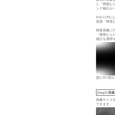
と「輝度む
ング補正が
HALCON
直接「輝度
検査画像に
「輝度むら
補正を適用
図3:FFT
[Step2
画像サイズ
できます。