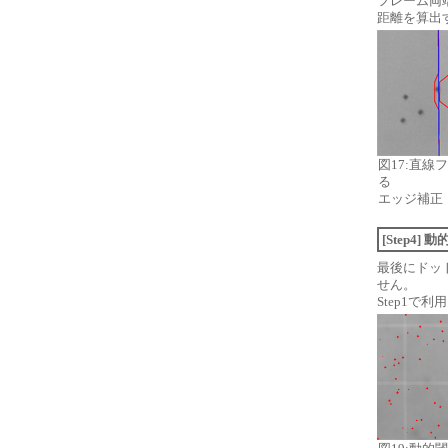
フレーム両
距離を算出す
図17:直線
る
エッジ補正
[Step4
最後にドッ
せん。
Step1