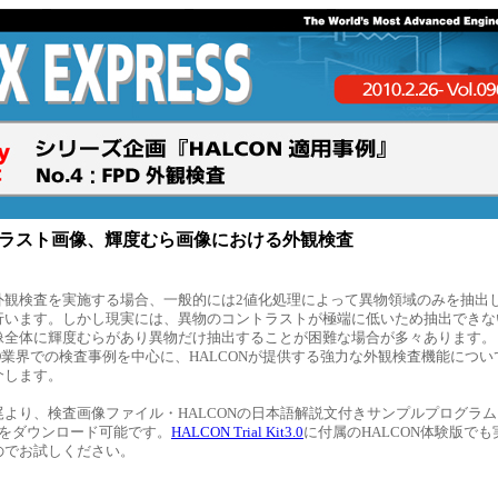
ラスト画像、輝度むら画像における外観検査
外観検査を実施する場合、一般的には2値化処理によって異物領域のみを抽出
行います。しかし現実には、異物のコントラストが極端に低いため抽出できな
像全体に輝度むらがあり異物だけ抽出することが困難な場合が多々あります。
D業界での検査事例を中心に、HALCONが提供する強力な外観検査機能につい
介します。
尾より、検査画像ファイル・HALCONの日本語解説文付きサンプルプログラム
）をダウンロード可能です。
HALCON Trial Kit3.0
に付属のHALCON体験版でも
のでお試しください。