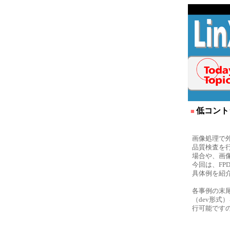
低コント
■
画像処理で
品質検査を
場合や、画
今回は、FP
具体例を紹
各事例の末
（dev形式
行可能です