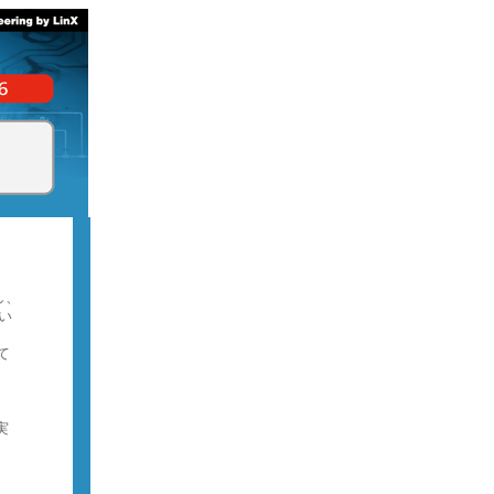
し、
い
て
実