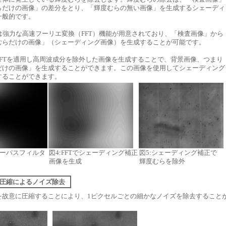
らだけの画像」の差分をとり、「輝度むらの無い画像」を生成するシェーディ
一般的です。
には強力な高速フーリエ変換（FFT）機能が用意されており、「検査画像」から
むらだけの画像」（シェーディング画像）を生成することが可能です。
FFTを適用し高周波成分を除外した画像を生成することで、背景画像、つまり
だけの画像」を生成することができます。この画像を使用してシェーディング
することができます。
用ローパスフィルタ
図4:FFTでシェーディング補正
図5:シェーディング補正で
画像を生成
輝度むらを除外
] 画像圧縮によるノイズ除去
を故意に圧縮することにより、1ピクセルごとの細かなノイズを除去すること