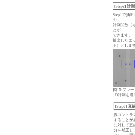
[Step2
Step1で
の
計測関数（
とが
できます。
抽出したエ
ト）としま
図15:フレ
1D計測を適
[Step3
低コントラ
することが
に対して直
分を補正し