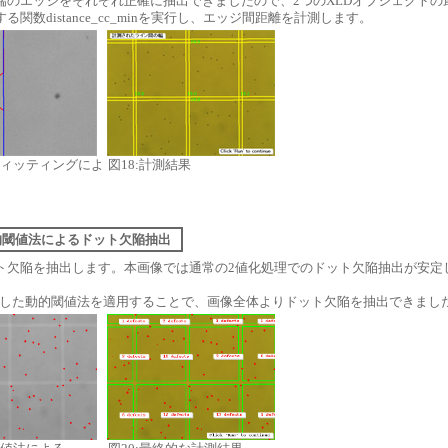
端のエッジをそれぞれ正確に抽出できましたので、2つのXLDオブジェクトの
る関数distance_cc_minを実行し、エッジ間距離を計測します。
フィッティングによ
図18:計測結果
] 動的閾値法によるドット欠陥抽出
ト欠陥を抽出します。本画像では通常の2値化処理でのドット欠陥抽出が安定
で利用した動的閾値法を適用することで、画像全体よりドット欠陥を抽出できまし