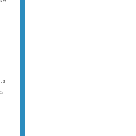
最短
しま
た。