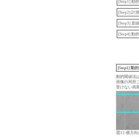
[Step1
[Step2
[Step3
[Step4
[Step1
動的閾値法は
画像の局所
受けない画
図12:横方