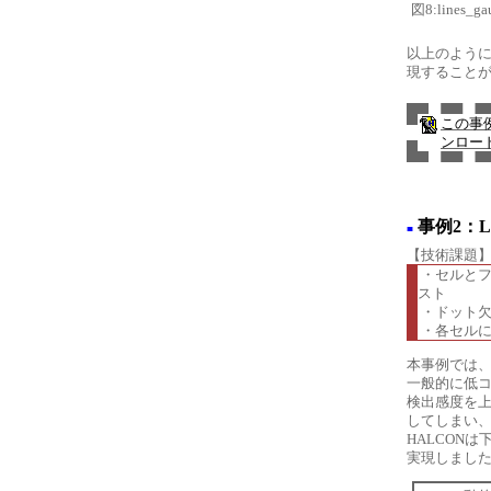
図8:lines_
以上のように
現すること
この事
ンロー
事例2：
■
【技術課題
・セルとフ
スト
・ドット欠
・各セルに
本事例では、
一般的に低
検出感度を
してしまい
HALCON
実現しまし