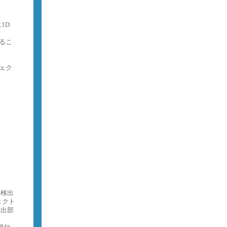
1D
るこ
ェク
誤検出
ェクト
検出部