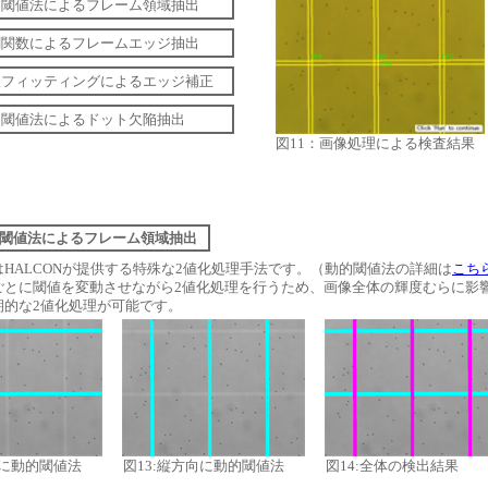
] 動的閾値法によるフレーム領域抽出
] 計測関数によるフレームエッジ抽出
] 直線フィッティングによるエッジ補正
] 動的閾値法によるドット欠陥抽出
図11：画像処理による検査結果
] 動的閾値法によるフレーム領域抽出
HALCONが提供する特殊な2値化処理手法です。（動的閾値法の詳細は
こち
ごとに閾値を変動させながら2値化処理を行うため、画像全体の輝度むらに影
期的な2値化処理が可能です。
向に動的閾値法
図13:縦方向に動的閾値法
図14:全体の検出結果