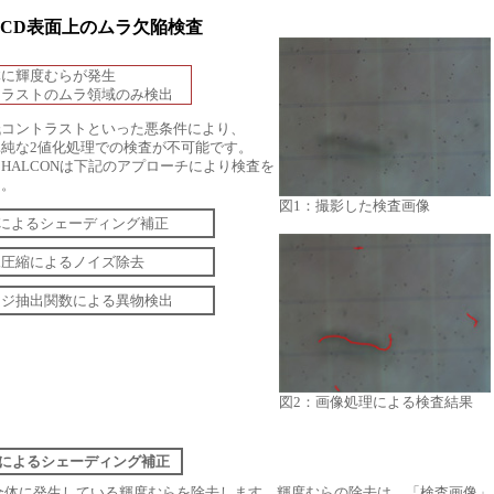
LCD表面上のムラ欠陥検査
】
に輝度むらが発生
ラストのムラ領域のみ検出
低コントラストといった悪条件により、
純な2値化処理での検査が不可能です。
HALCONは下記のアプローチにより検査を
た。
図1：撮影した検査画像
 FFTによるシェーディング補正
] 画像圧縮によるノイズ除去
] エッジ抽出関数による異物検出
図2：画像処理による検査結果
 FFTによるシェーディング補正
全体に発生している輝度むらを除去します。輝度むらの除去は、「検査画像」