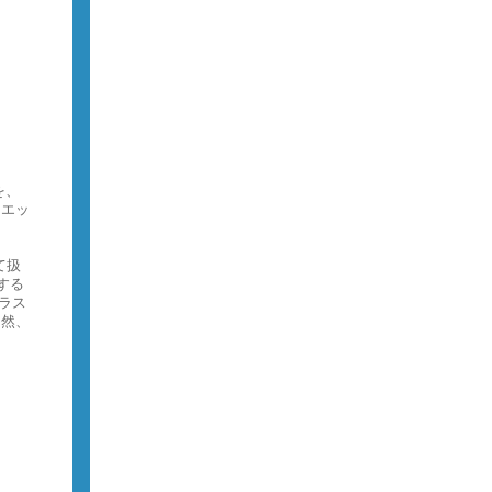
を、
、エッ
て扱
する
ラス
当然、