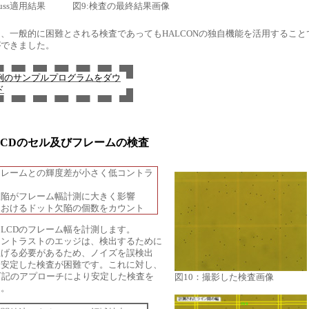
gauss適用結果
図9:検査の最終結果画像
、一般的に困難とされる検査であってもHALCONの独自機能を活用すること
ができました。
例のサンプルプログラムをダウ
ド
LCDのセル及びフレームの検査
】
レームとの輝度差が小さく低コントラ
陥がフレーム幅計測に大きく影響
おけるドット欠陥の個数をカウント
LCDのフレーム幅を計測します。
コントラストのエッジは、検出するために
上げる必要があるため、ノイズを誤検出
、安定した検査が困難です。これに対し、
は下記のアプローチにより安定した検査を
図10：撮影した検査画像
た。