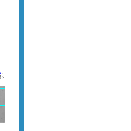
ら
）
響を