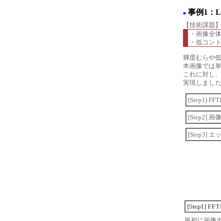
事例1：
■
【技術課題
・画像全体
・低コント
輝度むらや
本画像では単
これに対し、
実現しまし
[Step1]
[Step2
[Step3
[Step1]
最初に画像