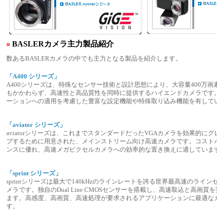
BASLERカメラ主力製品紹介
■
数あるBASLERカメラの中でも主力となる製品を紹介します。
「A400 シリーズ」
A400シリーズは、特殊なセンサー技術と設計思想により、大容量400万画
もかかわらず、高速性と高品質性を同時に提供するハイエンドカメラです
ーションへの適用を考慮した豊富な設定機能や特殊取り込み機能を有して
「aviator シリーズ」
aviatorシリーズは、これまでスタンダードだったVGAカメラを効果的に
プするために用意された、メインストリーム向け高速カメラです。コスト
ンスに優れ、高速メガピクセルカメラへの効率的な置き換えに適していま
「sprint シリーズ」
sprintシリーズは最大で140kHzのラインレートを誇る世界最高速のライン
メラです。独自のDual Line CMOSセンサーを搭載し、高速取込と高画質
ます。高感度、高画質、高速処理が要求されるアプリケーションに最適な
す。