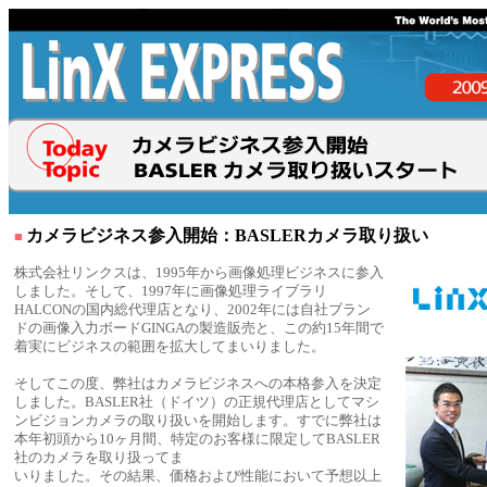
カメラビジネス参入開始：BASLERカメラ取り扱い
■
株式会社リンクスは、1995年から画像処理ビジネスに参入
しました。そして、1997年に画像処理ライブラリ
HALCONの国内総代理店となり、2002年には自社ブラン
ドの画像入力ボードGINGAの製造販売と、この約15年間で
着実にビジネスの範囲を拡大してまいりました。
そしてこの度、弊社はカメラビジネスへの本格参入を決定
しました。BASLER社（ドイツ）の正規代理店としてマシ
ンビジョンカメラの取り扱いを開始します。すでに弊社は
本年初頭から10ヶ月間、特定のお客様に限定してBASLER
社のカメラを取り扱ってま
いりました。その結果、価格および性能において予想以上