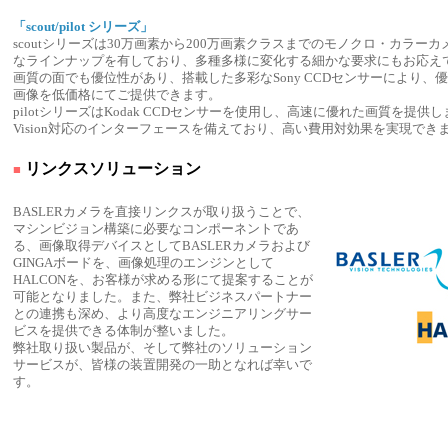
「scout/pilot シリーズ」
scoutシリーズは30万画素から200万画素クラスまでのモノクロ・カラー
なラインナップを有しており、多種多様に変化する細かな要求にもお応え
画質の面でも優位性があり、搭載した多彩なSony CCDセンサーにより、
画像を低価格にてご提供できます。
pilotシリーズはKodak CCDセンサーを使用し、高速に優れた画質を提供しま
Vision対応のインターフェースを備えており、高い費用対効果を実現でき
リンクスソリューション
■
BASLERカメラを直接リンクスが取り扱うことで、
マシンビジョン構築に必要なコンポーネントであ
る、画像取得デバイスとしてBASLERカメラおよび
GINGAボードを、画像処理のエンジンとして
HALCONを、お客様が求める形にて提案することが
可能となりました。また、弊社ビジネスパートナー
との連携も深め、より高度なエンジニアリングサー
ビスを提供できる体制が整いました。
弊社取り扱い製品が、そして弊社のソリューション
サービスが、皆様の装置開発の一助となれば幸いで
す。