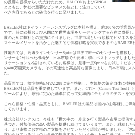
の反響を皆様からいただけたため、HALCONおよびGINGA
とともに、弊社の重要なビジネスの柱として注力していく
べき内容であるとの確信を得るに至りました。
BASLER社はドイツ・アーレンスブルグに本社を構え、約300名の従業員
です。特に欧州および米国にて世界市場をリーディングする存在に成長し
展のために弊社との提携に至りました。世界市場という規模でビジネスを
スケールメリットを活かした魅力的な価格戦略を実現できるのもBASLER
性能面では、高速ラインセンサーSprintは世界で唯一のセンサーを搭載し、
ンサーを2列並べた機構が、日本市場での要求に特にベストマッチしまし
リケーションを検討されているお客様は、是非一度Sprintをお試しください
の400万画素カメラも、その高速性と高品質な画像により、日本市場にス
た。
品質面では、標準規格EMVA1288に完全準拠し、本規格の策定自体に積
BASLER社は品質を重要視しています。また、CTT+（Camera Test Too
ツールにより、厳密に定めた基準に従って効率的に全カメラのテストを実
これら価格・性能・品質ともに、BASLER社の製品は国内のお客様にご満
しております。
株式会社リンクスは、今後も『世の中の一歩先を行く製品を市場に提供す
基づき、付加価値の高い製品を提供し続けてまいります。また、継続した
り、より密接にお客様のご支援をさせていただく環境が整いました。『求
求められている以上のカタチで提案する』というモットーに基づき、プロ