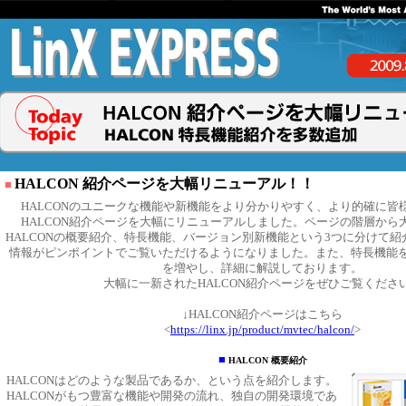
HALCON 紹介ページを大幅リニューアル！！
■
HALCON
のユニークな機能や新機能をより分かりやすく、より的確に皆
HALCON紹介ページを大幅にリニューアルしました。ページの階層から
HALCONの概要紹介、特長機能、バージョン別新機能という3つに分けて
情報がピンポイントでご覧いただけるようになりました。また、特長機能
を増やし、詳細に解説しております。
大幅に一新されたHALCON紹介ページをぜひご覧くださ
↓HALCON紹介ページはこちら
<
https://linx.jp/product/mvtec/halcon/
>
■
HALCON 概要紹介
HALCONはどのような製品であるか、という点を紹介します。
HALCONがもつ豊富な機能や開発の流れ、独自の開発環境であ