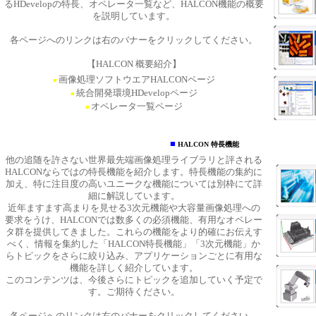
るHDevelopの特長、オペレータ一覧など、HALCON機能の概要
を説明しています。
各ページへのリンクは右のバナーをクリックしてください。
【HALCON 概要紹介】
画像処理ソフトウエアHALCONページ
■
統合開発環境HDevelopページ
■
オペレータ一覧ページ
■
■
HALCON 特長機能
他の追随を許さない世界最先端画像処理ライブラリと評される
HALCONならではの特長機能を紹介します。特長機能の集約に
加え、特に注目度の高いユニークな機能については別枠にて詳
細に解説しています。
近年ますます高まりを見せる3次元機能や大容量画像処理への
要求をうけ、HALCONでは数多くの必須機能、有用なオペレー
タ群を提供してきました。これらの機能をより的確にお伝えす
べく、情報を集約した「HALCON特長機能」「3次元機能」か
らトピックをさらに絞り込み、アプリケーションごとに有用な
機能を詳しく紹介しています。
このコンテンツは、今後さらにトピックを追加していく予定で
す。ご期待ください。
各ページへのリンクは右のバナーをクリックしてください。