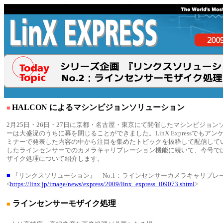
HALCON によるマシンビジョンソリューション
■
2月25日・26日・27日に京都・名古屋・東京にて開催したマシンビジョ
ーは大盛況のうちに幕を閉じることができました。LinX Expressでもア
ミナーで発表した内容の中から注目を集めたトピックを抜粋して配信して
したラインセンサーでのカメラキャリブレーション機能に続いて、今号で
ザイク処理について紹介します。
■
『リンクスソリューション』 No.1：ラインセンサーカメラキャリブレ
<
https://linx.jp/image/news/express/2009/linx_express_i09073.shtml
>
ラインセンサーモザイク処理
■