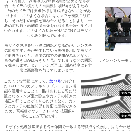
より高精度・高解像度な画像処理が必要となる場
合、カメラの横方向の画素数には限界があるため、
1台のカメラでは要求仕様を達成できないことがあ
ります。 このような場合にはカメラを複数台設置
し、それぞれの画像を重ね合わせることにより、一
枚の広視野・高解像度画像を作成する手法が良く用
いられます。このような処理をHALCONではモザイ
ク処理と呼んでいます。
モザイク処理を行う際に問題となるのが、レンズ歪
の影響です。歪が発生している画像を用いてモザイ
ク処理を行うと、画像の端での歪曲が原因となり、
画像の継ぎ目がはっきりと見えてしまうなどの問題
ラインセンサーモ
が発生します。また、レンズ歪は計測の精度にも非
常に悪影響を与えてしまいます。
このような問題に対して、
第73号
で紹介し
たHALCONのカメラキャリブレーション機
能を活用することで、貼りあわせる際に問
題となるレンズ歪の除去やカメラの傾きの
補正を行うことができるだけでなく、カメ
ラとカメラの位置関係も厳密に定義できる
ため、高精細かつシームレスな1枚画像を
得ることが可能です。
モザイク処理は隣接する各画像間で一致する特徴点を検索し、貼り合わせを