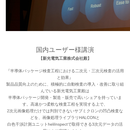
国内ユーザー様講演
【新光電気工業株式会社殿】
『半導体パッケージ検査工程における二次元・三次元検査の活用
と効果』
製品品質向上のために、積極的に自動検査の導入・改善に取り組
んでいる新光電気工業殿は
半導体パッケージ開発・製造・販売で高いシェアを持っていま
す。高速かつ柔軟な検査工程を実現する上で、
2次元画像処理だけでは判別できないサブミクロンの凹凸検査な
どを、画像処理ライブラリHALCONと
白色干渉計測ユニットheliInspectで取得できる3次元データの活