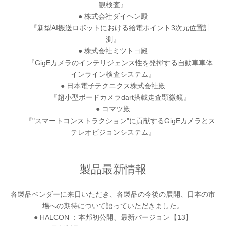
観検査』
● 株式会社ダイヘン殿
『新型AI搬送ロボットにおける給電ポイント3次元位置計
測』
● 株式会社ミツトヨ殿
『GigEカメラのインテリジェンス性を発揮する自動車車体
インライン検査システム』
● 日本電子テクニクス株式会社殿
『超小型ボードカメラdart搭載走査顕微鏡』
● コマツ殿
『"スマートコンストラクション"に貢献するGigEカメラとス
テレオビジョンシステム』
製品最新情報
各製品ベンダーに来日いただき、各製品の今後の展開、日本の市
場への期待について語っていただきました。
● HALCON ：本邦初公開、最新バージョン【13】