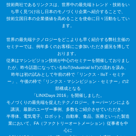
技術商社であるリンクスは、世界中の最先端トレンド・技術をい
ち早く見つけ出し日本のモノづくり企業へ紹介することで、
技術立国日本の企業価値を高めることを使命に日々活動をしてい
ます。
世界の最先端テクノロジーをどこよりも早く紹介する弊社主催の
セミナーでは、例年多くのお客様にご参加いただき盛況を博して
おります。
従来はマシンビジョン技術が中心のセミナーを開催しておりまし
たが、昨今話題になっているIIoT(Industrial IoT)の流れを汲み、
昨年は初の試みとして午前の枠で「リンクス・IIoT・セミナ
ー」、午後の枠で「リンクス・マシンビジョン・セミナー」の2
部構成となる
「LINXDays 2016」を開催しました。
モノづくりの最先端を捉えたテクノロジー、キーパーソンによる
講演、最新のユーザー事例、多数をご紹介させていただき、
半導体、電気電子、ロボット、自動車、食品、医療といった製造
業において、FA（ファクトリーオートメーション）従事者を中
心に