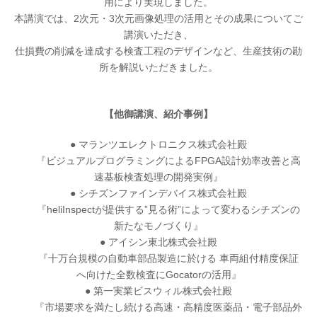
用により実現しました。
本講演では、2次元・3次元画像処理の活用とその成果についてご
講演いただき、
仕損費の削減を達成する検査工程のデザインなど、生産技術の勘
所を解説いただきました。
【他御講演、紹介事例】
● マランツエレクトロニクス株式会社殿
『ビジュアルプログラミングによるFPGA設計効率改善と高
速基板検査処理の開発実例』
● シチズンファインデバイス株式会社殿
『heliInspectが提供する”見る術”によって変わるシチズンの
新たなモノづくり』
● アイシン東北株式会社殿
『十万台規模の自動車部品製造に於ける 車両組付精度保証
へ向けた全数検査にGocatorの活用』
● 第一実業ビスウィル株式会社殿
『市場要求を満たし続ける高速・高精度医薬品・電子部品外