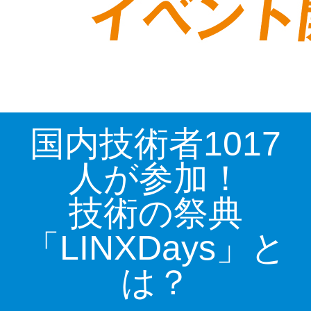
国内技術者1017
人が参加！
技術の祭典
「LINXDays」と
は？