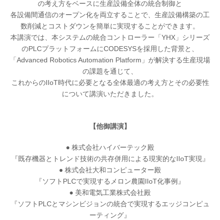
の考え方をベースに生産設備全体の統合制御と
各設備間通信のオープン化を両立することで、生産設備構築の工
数削減とコストダウンを簡単に実現することができます。
本講演では、本システムの統合コントローラー「YHX」シリーズ
のPLCプラットフォームにCODESYSを採用した背景と、
「Advanced Robotics Automation Platform」が解決する生産現場
の課題を通じて、
これからのIIoT時代に必要となる全体最適の考え方とその必要性
について講演いただきました。
【他御講演】
● 株式会社ハイバーテック殿
『既存機器とトレンド技術の共存併用による現実的なIIoT実現』
● 株式会社大和コンピューター殿
『ソフトPLCで実現するメロン農園IIoT化事例』
● 美和電気工業株式会社殿
『ソフトPLCとマシンビジョンの統合で実現するエッジコンピュ
ーティング』