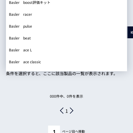
Basler boost評価キット
daA1920-160uc-S
リセット
設定結果を表示
iRAYPLE iRAYPLEオリジナル2MP
Basler racer
該当製品一覧
daA1920-160um
iRAYPLE IMX183
Basler pulse
daA1920-160um-CS
注意
ブランド
シリーズ
型式
対応イメージサークル
焦点距離
iRAYPLE IMX304
Basler beat
daA1920-160um-S
iRAYPLE IMX264
スクロールできます
Basler ace L
= 撮影距離
= 分解力
= 撮影距離・分解力
daA1920-30uc
iRAYPLE IMX811
Basler ace classic
daA1920-30uc-CS
iRAYPLE IMX411
条件を選択すると、ここに該当製品の一覧が表示されます。
daA1920-30uc-S
iRAYPLE iRAYPLEオリジナル10MP
daA1920-30um
iRAYPLE IMX678
000
件中、
0
件を表示
daA1920-30um-CS
iRAYPLE SC130GS
1
daA1920-30um-S
iRAYPLE iRAYPLEオリジナル5MP
daA2448-70uc
iRAYPLE AR2020
ページ目へ移動