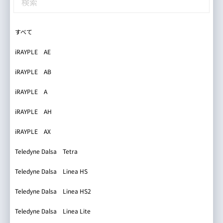
センサーから選択
すべて
すべて
すべて
daA1280-54uc
すべて
iRAYPLE AE
すべて
daA1280-54uc-CS
数値を入力して指定
iRAYPLE iRAYPLEオリジナル1.3MP
すべて
iRAYPLE AB
daA1280-54uc-S
iRAYPLE IMX273
iRAYPLE A
daA1280-54um
iRAYPLE iRAYPLEオリジナル12MP
iRAYPLE AH
daA1280-54um-CS
iRAYPLE PYTHON2000
iRAYPLE AX
daA1280-54um-S
iRAYPLE GMAX3412
できるだけ多くの数値のをご入力お願いいたします。
Teledyne Dalsa Tetra
daA1440-220uc
システムが自動的にデフォルト値を算出します。
iRAYPLE 5000
※自動入力される数値は、おおよその計算結果・参考値
Teledyne Dalsa Linea HS
daA1440-220uc-CS
iRAYPLE iRAYPLEオリジナル3MP
Teledyne Dalsa Linea HS2
daA1440-220uc-S
iRAYPLE IMX265
Teledyne Dalsa Linea Lite
daA1440-220um