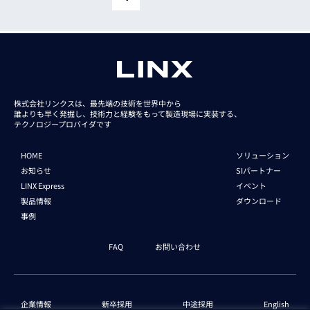
daA2448-70uc-CS
iRAYPLE IMX267
daA2448-70uc-S
iRAYPLE IMX226
daA2448-70um
iRAYPLE IMX264
daA2448-70um-CS
iRAYPLE IMX178
株式会社リンクスは、最先端の技術を世界中から
誰よりも早く発掘し、技術力と経験をもって
製造現場に実装する、
daA2448-70um-S
テクノロジープロバイダです
iRAYPLE GMAX4002
daA2500-14uc
HOME
ソリューション
iRAYPLE IMX430
お知らせ
SIパートナー
daA2500-14uc-CS
iRAYPLE IMX287
LINX Express
イベント
daA2500-14uc-S
製品情報
ダウンロード
iRAYPLE IMX296
事例
daA2500-14um
iRAYPLE SC235HGC
FAQ
お問い合わせ
daA2500-14um-CS
iRAYPLE IMX297
daA2500-14um-S
iRAYPLE GMAX32152
企業情報
新卒採用
中途採用
English