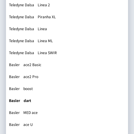
iRAYPLE IMX249
Teledyne Dalsa Linea 2
daA1440-220um-CS
iRAYPLE GMAX2424
Teledyne Dalsa Piranha XL
daA1440-220um-S
iRAYPLE PYTHON1300
Teledyne Dalsa Linea
daA1600-60uc
iRAYPLE PYTHON300
Teledyne Dalsa Linea ML
daA1600-60uc-CS
対象幅(mm)
対象高さ(mm)
iRAYPLE PYTHON5000
Teledyne Dalsa Linea SWIR
daA1600-60uc-S
iRAYPLE GMAX2424 ROI
Basler ace2 Basic
daA1600-60um
倍率
iRAYPLE A5643
Basler ace2 Pro
daA1600-60um-CS
iRAYPLE GMAX3405
Basler boost
水平視野角(°)
垂直視野角(°)
daA1600-60um-S
iRAYPLE GMAX0505
Basler dart
daA1920-15um
iRAYPLE GMAX3265
撮影距離(mm)
焦点距離(mm)
Basler MED ace
daA1920-160uc
iRAYPLE GSPRINT4521
Basler ace U
daA1920-160uc-CS
iRAYPLE GMAX32103