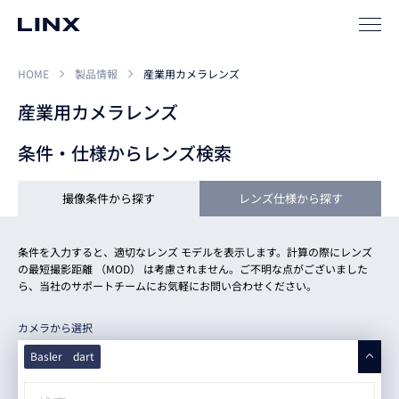
サポート
HOME
製品情報
産業用カメラレンズ
産業用カメラレンズ
条件・仕様からレンズ検索
撮像条件から探す
レンズ仕様から探す
企業
情報
EN
条件を入力すると、適切なレンズ モデルを表示します。計算の際にレンズ
新卒
採用
中途
採用
の最短撮影距離 （MOD） は考慮されません。ご不明な点がございました
ら、当社のサポートチームにお気軽にお問い合わせください。
カメラから選択
Basler dart
すべて