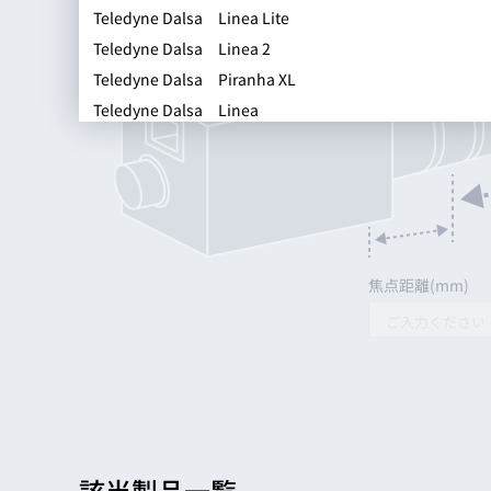
Teledyne Dalsa Linea Lite
acA1920-150um
Teledyne Dalsa Linea 2
acA1920-155uc
Teledyne Dalsa Piranha XL
acA1920-155um
Teledyne Dalsa Linea
acA1920-40gc
Teledyne Dalsa Linea ML
acA1920-40gm
Teledyne Dalsa Linea SWIR
acA1920-40uc
Basler ace2 Basic
acA1920-40um
Basler ace2 Pro
acA1920-48gc
Basler boost
acA1920-48gm
焦点距離(mm)
Basler dart
acA1920-50gc
Basler MED ace
acA1920-50gm
Basler ace U
acA2040-120uc
Basler boost評価キット
acA2040-120um
Basler racer
acA2040-35gc
Basler pulse
acA2040-35gm
Basler beat
acA2040-55uc
該当製品一覧