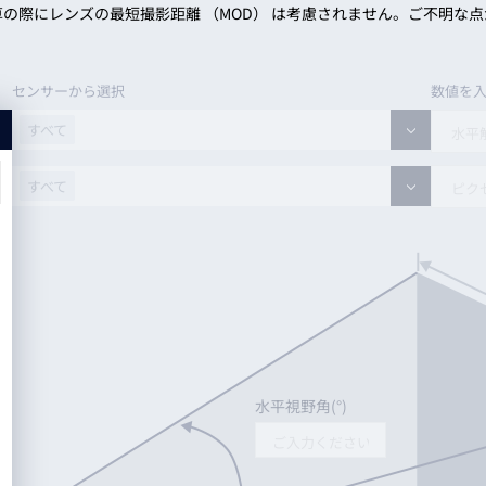
算の際にレンズの最短撮影距離 （MOD） は考慮されません。ご不明な
トレーニング
iRAYPLE AM
トレーニング
CODESYS
センサーから選択
数値を
お役立ち情報 
お役立ち情報 
すべて
すべて
iRAYPLE iRAYPLEオリジナル1.3MP
すべて
すべて
iRAYPLE IMX273
iRAYPLE iRAYPLEオリジナル12MP
iRAYPLE PYTHON2000
iRAYPLE GMAX3412
。
iRAYPLE 5000
iRAYPLE iRAYPLEオリジナル3MP
iRAYPLE IMX265
水平視野角(°)
iRAYPLE IMX249
iRAYPLE GMAX2424
iRAYPLE PYTHON1300