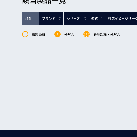
Basler ace L
acA2040-55um
Basler ace classic
acA2440-20gc
注意
ブランド
シリーズ
型式
対応イメージサー
acA2440-20gm
acA2440-20gm_POL
= 撮影距離
= 分解力
= 撮影距離・分解力
acA2440-35uc
acA2440-35um
acA2440-75uc
acA2440-75um
acA2440-75um_POL
acA2500-20gc
acA2500-20gm
acA2500-60uc
acA2500-60um
acA3088-16gc
acA3088-16gm
acA3088-57uc