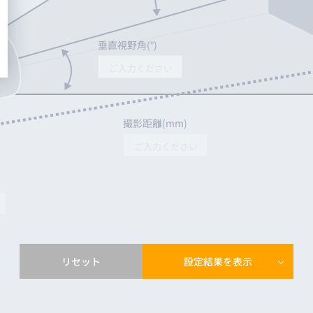
iRAYPLE PYTHON300
iRAYPLE PYTHON5000
垂直視野角(°)
iRAYPLE GMAX2424 ROI
iRAYPLE A5643
iRAYPLE GMAX3405
iRAYPLE GMAX0505
撮影距離(mm)
iRAYPLE GMAX3265
iRAYPLE GSPRINT4521
iRAYPLE GMAX32103
iRAYPLE iRAYPLEオリジナル2MP
iRAYPLE IMX183
iRAYPLE IMX304
iRAYPLE IMX264
リセット
設定結果を表示
iRAYPLE IMX811
iRAYPLE IMX411
iRAYPLE iRAYPLEオリジナル10MP