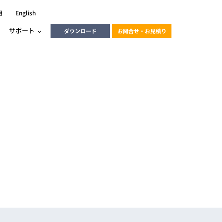
用
English
サポート
ダウンロード
お問合せ・お見積り
ーラ
エンベデッドソリューション
HALCON
heliotis
エンベデッドビジョン
C / モーション /
エンベデッドソリューション
ンダー
産業用ドライブレコーダーソリュ
ESYS搭載PLC
動画
ーション
ERLIC
LINX Vision Station
動画
動画
cator入門コース