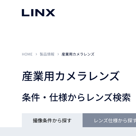
マシンビジョン
事例一覧
使いたい
スマートセンサー
HOME
製品情報
産業用カメラレンズ
産業用カメラレンズ
3次元センサー
画像処理ソフトウェア
無料2Dカメラデモ機貸
条件・仕様からレンズ検索
LMI Technologies
|
Goc
MVTec Software
|
HALCON
無料3Dセンサー計測評
Allied Vision Konstanz
MVTec Software
|
MERLIC
無料コードリーダデモ機
（旧 Chromasens）
MVTec Software
|
DeepLearningTool
heliotis
産業用デジタルカメラ
撮像条件から探す
レンズ仕様から探
Photoneo
iRAYPLE
Teledyne DALSA