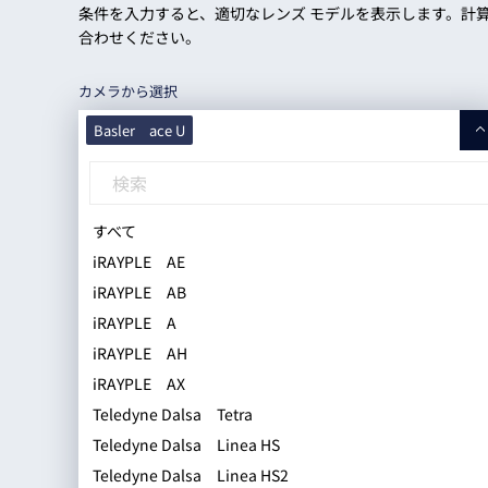
Basler
条件を入力すると、適切なレンズ モデルを表示します。計
合わせください。
サイエンスカメラ
Teledyne Photometorics
カメラから選択
産業用カメラレンズ
Basler ace U
オートフォーカスモジュール
画像入力ボード
すべて
すべて
コードリーダ
すべて
acA1300-200uc
iRAYPLE AE
acA1300-200um
iRAYPLE AB
acA1300-75gc
できるだけ多くの数値のをご入力お願いいたします
iRAYPLE A
acA1300-75gm
システムが自動的にデフォルト値を算出します。
iRAYPLE AH
acA1440-220uc
※自動入力される数値は、おおよその計算結果・参考値
iRAYPLE AX
acA1440-220um
Teledyne Dalsa Tetra
acA1440-73gc
Teledyne Dalsa Linea HS
acA1440-73gm
Teledyne Dalsa Linea HS2
acA1920-150uc