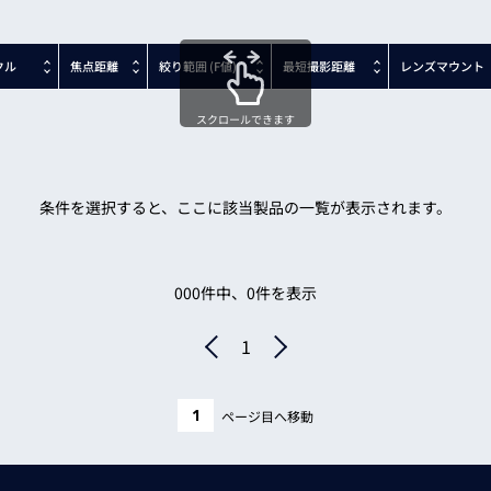
iRAYPLE IMX678
iRAYPLE SC130GS
クル
焦点距離
絞り範囲
(F値)
最短撮影距離
レンズマウント
iRAYPLE iRAYPLEオリジナル5MP
iRAYPLE AR2020
スクロールできます
iRAYPLE IMX267
iRAYPLE IMX226
条件を選択すると、ここに該当製品の一覧が表示されます。
iRAYPLE IMX264
iRAYPLE IMX178
iRAYPLE GMAX4002
000
件中、
0
件を表示
iRAYPLE IMX430
iRAYPLE IMX287
1
iRAYPLE IMX296
iRAYPLE SC235HGC
ページ目へ移動
iRAYPLE IMX297
iRAYPLE GMAX32152
iRAYPLE IMX250