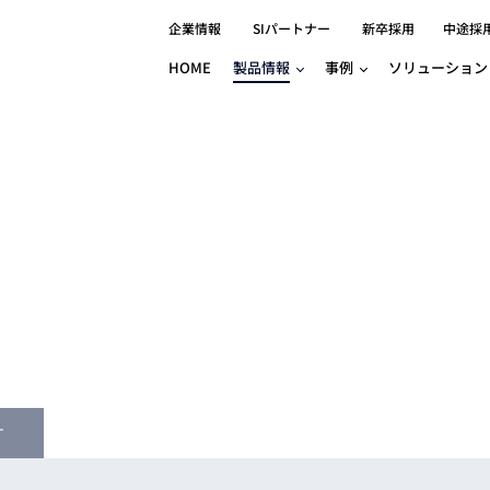
企業情報
SIパートナー
新卒採用
中途採
HOME
製品情報
事例
ソリューション
分野別事例
相談したい
ロボティクス
産業用コントロ
知りたい
製品別事例
半導体/IC
製造業
Basler
物流・パッケージ
自動車
GINGA
樹脂/セラミックス/フィルム
金属/加工
Gocator
医療/製薬
農業/食品
CODESYS
ソフトウェアPL
HMI
自律走行搬送ロボット
CODESYS
出サービス
各種サポート問い合わせ
イベントカレ
（AMR/AGF）
ator
価サービス
FAQ
IIoT対応 COD
iRAYPLE
貸出サービス
トレーニング
TRITON
HALCON / M
トレーニング
す
Teledyne
トレーニング
3DセンサーGo