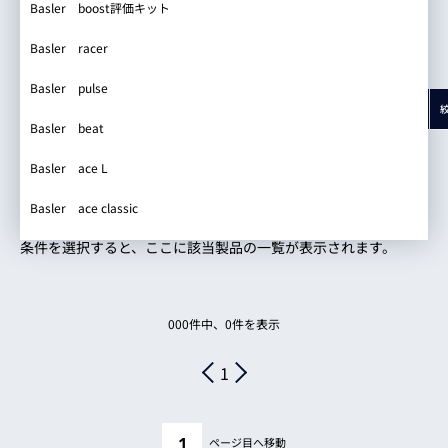
Basler boost評価キット
リセット
設定結果を表示
iRAYPLE iRAYPLEオリジナル2MP
Basler racer
該当製品一覧
iRAYPLE IMX183
Basler pulse
注意
ブランド
シリーズ
型式
対応イメージサークル
焦点距離
iRAYPLE IMX304
Basler beat
iRAYPLE IMX264
スクロールできます
Basler ace L
= 撮影距離
= 分解力
= 撮影距離・分解力
iRAYPLE IMX811
Basler ace classic
iRAYPLE IMX411
条件を選択すると、ここに該当製品の一覧が表示されます。
iRAYPLE iRAYPLEオリジナル10MP
iRAYPLE IMX678
000
件中、
0
件を表示
iRAYPLE SC130GS
1
iRAYPLE iRAYPLEオリジナル5MP
iRAYPLE AR2020
ページ目へ移動