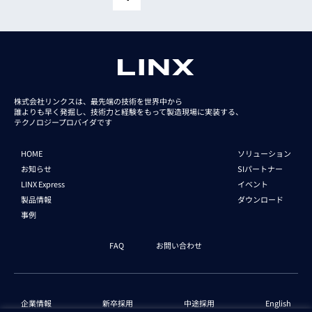
iRAYPLE IMX267
iRAYPLE IMX226
iRAYPLE IMX264
株式会社リンクスは、最先端の技術を世界中から
iRAYPLE IMX178
誰よりも早く発掘し、技術力と経験をもって
製造現場に実装する、
テクノロジープロバイダです
iRAYPLE GMAX4002
HOME
ソリューション
iRAYPLE IMX430
お知らせ
SIパートナー
LINX Express
イベント
iRAYPLE IMX287
製品情報
ダウンロード
iRAYPLE IMX296
事例
iRAYPLE SC235HGC
FAQ
お問い合わせ
iRAYPLE IMX297
iRAYPLE GMAX32152
企業情報
新卒採用
中途採用
English