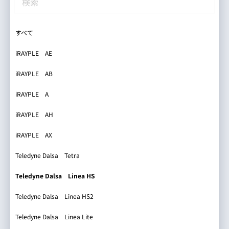
センサーから選択
すべて
すべて
すべて
HL-FM-04K30H-00-R
すべて
iRAYPLE AE
すべて
HL-FM-08K30H-00-R
数値を入力して指定
iRAYPLE iRAYPLEオリジナル1.3MP
すべて
iRAYPLE AB
HL-FM-13K18H-00-R
iRAYPLE IMX273
iRAYPLE A
HL-HM-13K30H-00-R
iRAYPLE iRAYPLEオリジナル12MP
iRAYPLE AH
HL-FM-16K15A-00-R
iRAYPLE PYTHON2000
iRAYPLE AX
HL-HM-08K30H-00-R
iRAYPLE GMAX3412
できるだけ多くの数値のをご入力お願いいたします。
Teledyne Dalsa Tetra
HL-HM-08K40H-00-R
システムが自動的にデフォルト値を算出します。
iRAYPLE 5000
※自動入力される数値は、おおよその計算結果・参考値
Teledyne Dalsa Linea HS
HL-HM-16K30H-00-R
iRAYPLE iRAYPLEオリジナル3MP
Teledyne Dalsa Linea HS2
HL-HM-16K40H-00-R
iRAYPLE IMX265
Teledyne Dalsa Linea Lite
HL-HM-32K40S-00-R