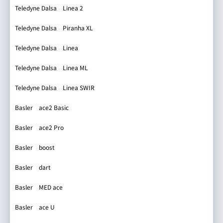
iRAYPLE IMX249
Teledyne Dalsa Linea 2
HL-HC-16K10T-00-R
iRAYPLE GMAX2424
Teledyne Dalsa Piranha XL
HL-HF-16K13T-00-R
iRAYPLE PYTHON1300
Teledyne Dalsa Linea
HL-HM-09K40H-00-B
iRAYPLE PYTHON300
Teledyne Dalsa Linea ML
HL-HM-16k20H-00-B
対象幅(mm)
対象高さ(mm)
iRAYPLE PYTHON5000
Teledyne Dalsa Linea SWIR
HL-HM-16K40H-01-B
iRAYPLE GMAX2424 ROI
Basler ace2 Basic
倍率
iRAYPLE A5643
Basler ace2 Pro
iRAYPLE GMAX3405
Basler boost
水平視野角(°)
垂直視野角(°)
iRAYPLE GMAX0505
Basler dart
iRAYPLE GMAX3265
撮影距離(mm)
焦点距離(mm)
Basler MED ace
iRAYPLE GSPRINT4521
Basler ace U
iRAYPLE GMAX32103