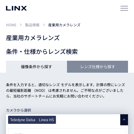
サポート
HOME
製品情報
産業用カメラレンズ
産業用カメラレンズ
条件・仕様からレンズ検索
撮像条件から探す
レンズ仕様から探す
企業
情報
EN
条件を入力すると、適切なレンズ モデルを表示します。計算の際にレンズ
新卒
採用
中途
採用
の最短撮影距離 （MOD） は考慮されません。ご不明な点がございました
ら、当社のサポートチームにお気軽にお問い合わせください。
カメラから選択
Teledyne Dalsa Linea HS
すべて