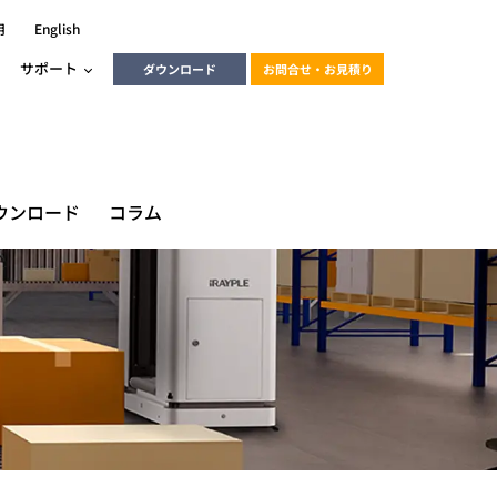
用
English
サポート
ダウンロード
お問合せ・お見積り
ーラ
エンベデッドソリューション
HALCON
heliotis
ウンロード
コラム
エンベデッドビジョン
C / モーション /
エンベデッドソリューション
ンダー
産業用ドライブレコーダーソリュ
ESYS搭載PLC
動画
ーション
ERLIC
LINX Vision Station
動画
動画
cator入門コース