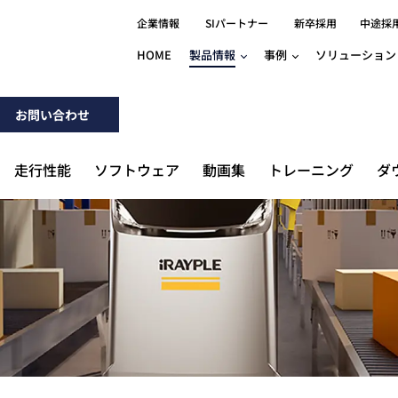
企業情報
SIパートナー
新卒採用
中途採
HOME
製品情報
事例
ソリューション
分野別事例
相談したい
ロボティクス
産業用コントロ
知りたい
製品別事例
お問い合わせ
半導体/IC
製造業
Basler
物流・パッケージ
自動車
GINGA
走行性能
ソフトウェア
動画集
トレーニング
ダ
樹脂/セラミックス/フィルム
金属/加工
Gocator
医療/製薬
農業/食品
CODESYS
ソフトウェアPL
HMI
自律走行搬送ロボット
CODESYS
出サービス
各種サポート問い合わせ
イベントカレ
（AMR/AGF）
ator
価サービス
FAQ
IIoT対応 COD
iRAYPLE
貸出サービス
トレーニング
TRITON
HALCON / M
トレーニング
Teledyne
トレーニング
3DセンサーGo