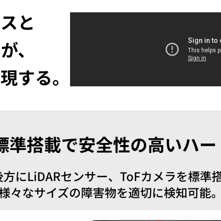
トレーニング
ンスと
iRAYPLE AM
トレーニング
CODESYS
アが、
お役立ち情報 
お役立ち情報 
実現する。
標準搭載で安全性の高いハー
方にLiDARセンサー、ToFカメラを標準
様々なサイズの障害物を適切に検知可能