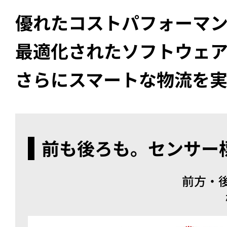
Basler
優れたコストパフォーマ
サイエンスカメラ
Teledyne Photometorics
最適化されたソフトウェ
産業用カメラレンズ
オートフォーカスモジュール
さらにスマートな物流を
画像入力ボード
コードリーダ
前も後ろも。センサー
前方・後