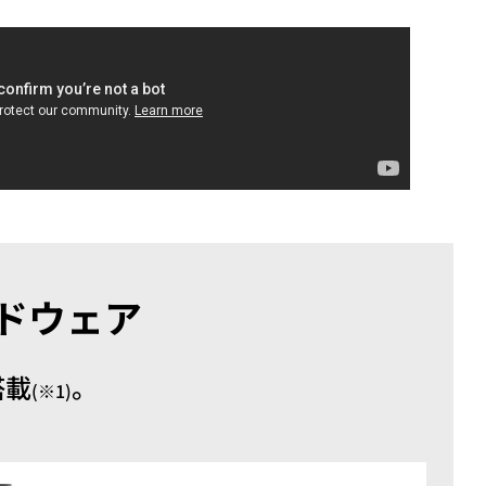
動画
R
物流コラム
マシンビジョンコラム
全ての製品
ドウェア
搭載
。
(※1)
。