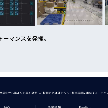
ォーマンスを発揮。
世界中から
誰よりも早く発掘し、技術力と経験をもって
製造現場に実装する、
テク
FAQ
企業情報
English