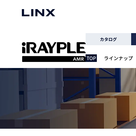
マシンビジョン
事例一覧
使いたい
スマートセンサー
カタログ
TOP
ラインナップ
3次元センサー
画像処理ソフトウェア
無料2Dカメラデモ機貸
LMI Technologies
|
Goc
MVTec Software
|
HALCON
無料3Dセンサー計測評
Allied Vision Konstanz
MVTec Software
|
MERLIC
無料コードリーダデモ機
（旧 Chromasens）
MVTec Software
|
DeepLearningTool
heliotis
産業用デジタルカメラ
Photoneo
iRAYPLE
Teledyne DALSA