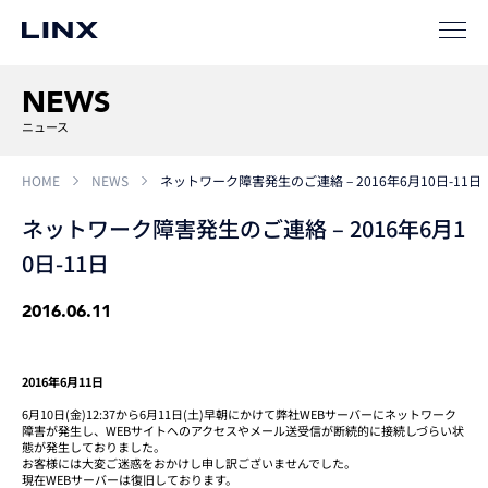
ソリューション
SIパートナー
NEWS
サポート
ニュース
HOME
NEWS
ネットワーク障害発生のご連絡 – 2016年6月10日-11日
ネットワーク障害発生のご連絡 – 2016年6月1
0日-11日
2016.06.11
企業
情報
EN
2016年6月11日
新卒
採用
中途
採用
6月10日(金)12:37から6月11日(土)早朝にかけて弊社WEBサーバーにネットワーク
障害が発生し、WEBサイトへのアクセスやメール送受信が断続的に接続しづらい状
態が発生しておりました。
お客様には大変ご迷惑をおかけし申し訳ございませんでした。
現在WEBサーバーは復旧しております。