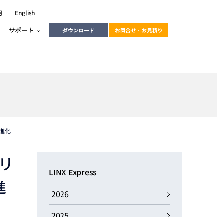
用
English
サポート
ダウンロード
お問合せ・お見積り
ーラ
エンベデッドソリューション
HALCON
heliotis
エンベデッドビジョン
C / モーション /
に進化
エンベデッドソリューション
ンダー
リリ
産業用ドライブレコーダーソリュ
ESYS搭載PLC
動画
ーション
LINX Express
ERLIC
LINX Vision Station
進
動画
2026
動画
cator入門コース
2025