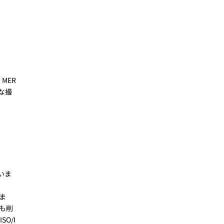
MER
な撮
いま
ま
も削
O/I