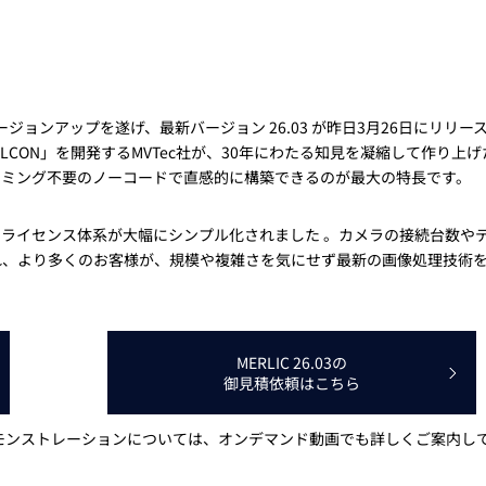
トレーニング
iRAYPLE AM
トレーニング
CODESYS
お役立ち情報 
お役立ち情報 
ジョンアップを遂げ、最新バージョン 26.03 が昨日3月26日にリリー
LCON」を開発するMVTec社が、30年にわたる知見を凝縮して作り上げ
ラミング不要のノーコードで直感的に構築できるのが最大の特長です。
ライセンス体系が大幅にシンプル化されました 。カメラの接続台数や
れ、より多くのお客様が、規模や複雑さを気にせず最新の画像処理技術
MERLIC 26.03の
御見積依頼はこちら
能のデモンストレーションについては、オンデマンド動画でも詳しくご案内し