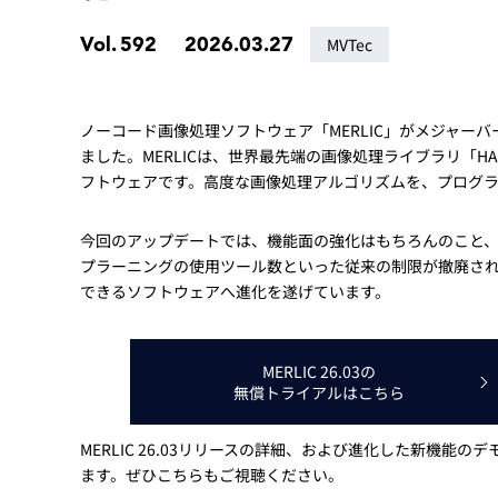
Basler
Vol.
592
2026.03.27
MVTec
サイエンスカメラ
Teledyne Photometorics
産業用カメラレンズ
ノーコード画像処理ソフトウェア「MERLIC」がメジャーバー
オートフォーカスモジュール
ました。MERLICは、世界最先端の画像処理ライブラリ「HA
フトウェアです。高度な画像処理アルゴリズムを、プログ
画像入力ボード
コードリーダ
今回のアップデートでは、機能面の強化はもちろんのこと、
プラーニングの使用ツール数といった従来の制限が撤廃さ
できるソフトウェアへ進化を遂げています。
MERLIC 26.03の
無償トライアルはこちら
MERLIC 26.03リリースの詳細、および進化した新機
ます。ぜひこちらもご視聴ください。