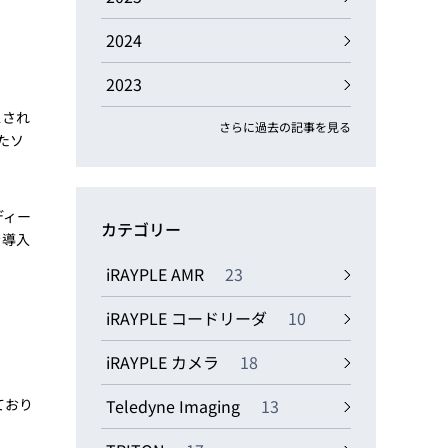
動画
R
2024
2023
物流コラム
マシンビジョンコラム
スされ
さらに過去の記事を見る
たソ
ディー
カテゴリー
を導入
全ての製品
iRAYPLE AMR
23
iRAYPLE コードリーダ
10
iRAYPLE カメラ
18
ており
Teledyne Imaging
13