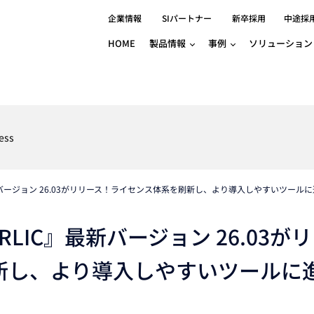
企業情報
SIパートナー
新卒採用
中途採
HOME
製品情報
事例
ソリューション
分野別事例
相談したい
ロボティクス
産業用コントロ
知りたい
製品別事例
半導体/IC
製造業
Basler
物流・パッケージ
自動車
GINGA
ess
樹脂/セラミックス/フィルム
金属/加工
Gocator
医療/製薬
農業/食品
CODESYS
ソフトウェアPL
バージョン 26.03がリリース！ライセンス体系を刷新し、より導入しやすいツール
HMI
自律走行搬送ロボット
CODESYS
出サービス
各種サポート問い合わせ
イベントカレ
（AMR/AGF）
ator
価サービス
FAQ
IC』最新バージョン 26.03が
IIoT対応 COD
iRAYPLE
貸出サービス
トレーニング
TRITON
HALCON / M
新し、より導入しやすいツールに
トレーニング
Teledyne
トレーニング
3DセンサーGo