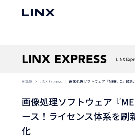
マシンビジョン
事例一覧
使いたい
スマートセンサー
LINX EXPRESS
LINX Expr
HOME
LINX Express
画像処理ソフトウェア『MERLIC』最新
3次元センサー
画像処理ソフトウェア
無料2Dカメラデモ機貸
LMI Technologies
|
Goc
MVTec Software
|
HALCON
無料3Dセンサー計測評
画像処理ソフトウェア『MERL
Allied Vision Konstanz
MVTec Software
|
MERLIC
無料コードリーダデモ機
（旧 Chromasens）
MVTec Software
|
DeepLearningTool
ース！ライセンス体系を刷
heliotis
産業用デジタルカメラ
Photoneo
iRAYPLE
化
Teledyne DALSA