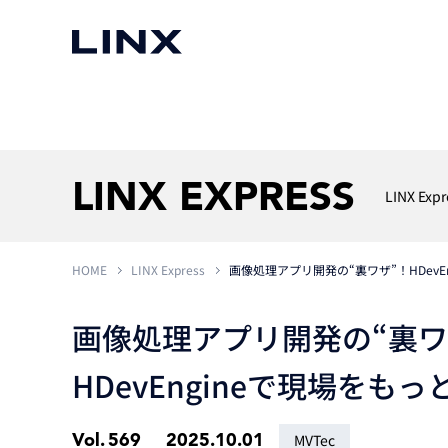
マシンビジョン
事例一覧
使いたい
スマートセンサー
LINX EXPRESS
LINX Expr
HOME
LINX Express
画像処理アプリ開発の“裏ワザ”！HDevE
3次元センサー
画像処理ソフトウェア
無料2Dカメラデモ機貸
LMI Technologies
|
Goc
MVTec Software
|
HALCON
無料3Dセンサー計測評
画像処理アプリ開発の“裏ワ
Allied Vision Konstanz
MVTec Software
|
MERLIC
無料コードリーダデモ機
（旧 Chromasens）
MVTec Software
|
DeepLearningTool
HDevEngineで現場をも
heliotis
産業用デジタルカメラ
Photoneo
iRAYPLE
Teledyne DALSA
Vol.
569
2025.10.01
MVTec