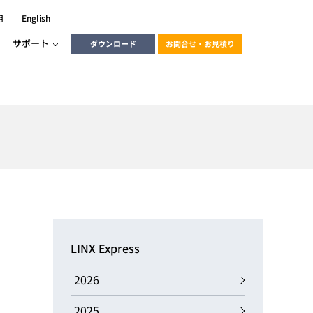
用
English
サポート
ダウンロード
お問合せ・お見積り
ーラ
エンベデッドソリューション
HALCON
heliotis
エンベデッドビジョン
C / モーション /
エンベデッドソリューション
ンダー
産業用ドライブレコーダーソリュ
ESYS搭載PLC
動画
ーション
LINX Express
ERLIC
LINX Vision Station
動画
2026
動画
cator入門コース
2025