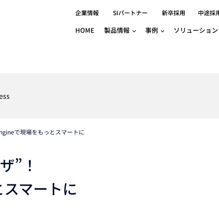
企業情報
SIパートナー
新卒採用
中途採
HOME
製品情報
事例
ソリューション
分野別事例
相談したい
ロボティクス
産業用コントロ
知りたい
製品別事例
半導体/IC
製造業
Basler
物流・パッケージ
自動車
GINGA
ess
樹脂/セラミックス/フィルム
金属/加工
Gocator
医療/製薬
農業/食品
CODESYS
ソフトウェアPL
ngineで現場をもっとスマートに
HMI
自律走行搬送ロボット
CODESYS
出サービス
各種サポート問い合わせ
イベントカレ
（AMR/AGF）
ator
価サービス
FAQ
ザ”！
IIoT対応 COD
iRAYPLE
貸出サービス
トレーニング
TRITON
HALCON / M
っとスマートに
トレーニング
Teledyne
トレーニング
3DセンサーGo