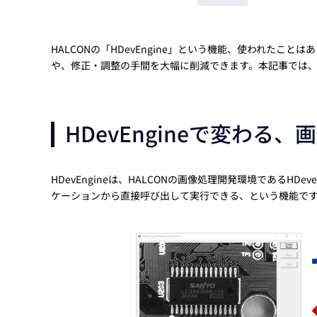
Basler
サイエンスカメラ
Teledyne Photometorics
HALCONの「HDevEngine」という機能、使われた
や、修正・調整の手間を大幅に削減できます。本記事では、H
産業用カメラレンズ
オートフォーカスモジュール
画像入力ボード
HDevEngineで変わる
コードリーダ
HDevEngineは、HALCONの画像処理開発環境であるHD
ケーションから直接呼び出して実行できる、という機能で