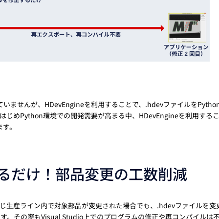
いませんが、HDevEngineを利用することで、.hdevファイルをPytho
Python環境での開発需要が高まる中、HDevEngineを利用する
できます。
えるだけ！部品変更の工数削減
、同じ生産ライン内で対象部品が変更された場合でも、.hdevファイルを変
その際もVisual Studio上でのプログラムの修正や再コンパイルは