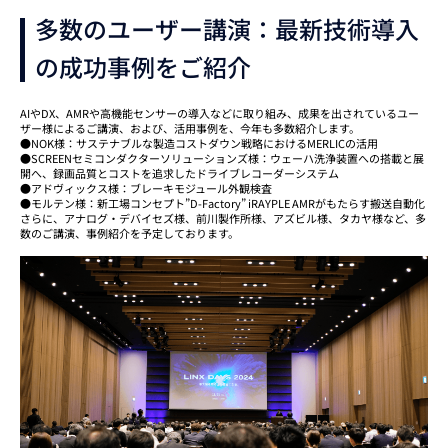
多数のユーザー講演：最新技術導入
の成功事例をご紹介
AIやDX、AMRや高機能センサーの導入などに取り組み、成果を出されているユー
ザー様によるご講演、および、活用事例を、今年も多数紹介します。
●NOK様：サステナブルな製造コストダウン戦略におけるMERLICの活用
●SCREENセミコンダクターソリューションズ様：ウェーハ洗浄装置への搭載と展
開へ、録画品質とコストを追求したドライブレコーダーシステム
●アドヴィックス様：ブレーキモジュール外観検査
●モルテン様：新工場コンセプト”D-Factory” iRAYPLE AMRがもたらす搬送自動化
さらに、アナログ・デバイセズ様、前川製作所様、アズビル様、タカヤ様など、多
数のご講演、事例紹介を予定しております。