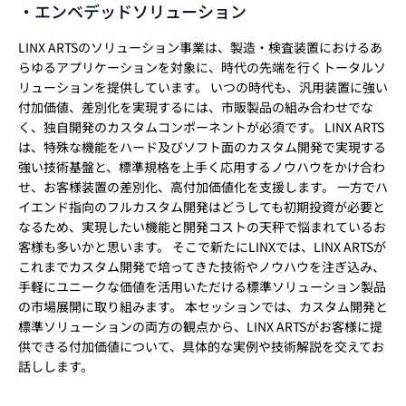
・エンベデッドソリューション
LINX ARTSのソリューション事業は、製造・検査装置におけるあ
らゆるアプリケーションを対象に、時代の先端を行くトータルソ
リューションを提供しています。 いつの時代も、汎用装置に強い
付加価値、差別化を実現するには、市販製品の組み合わせでな
く、独自開発のカスタムコンポーネントが必須です。 LINX ARTS
は、特殊な機能をハード及びソフト面のカスタム開発で実現する
強い技術基盤と、標準規格を上手く応用するノウハウをかけ合わ
せ、お客様装置の差別化、高付加価値化を支援します。 一方でハ
イエンド指向のフルカスタム開発はどうしても初期投資が必要と
なるため、実現したい機能と開発コストの天秤で悩まれているお
客様も多いかと思います。 そこで新たにLINXでは、LINX ARTSが
これまでカスタム開発で培ってきた技術やノウハウを注ぎ込み、
手軽にユニークな価値を活用いただける標準ソリューション製品
の市場展開に取り組みます。 本セッションでは、カスタム開発と
標準ソリューションの両方の観点から、LINX ARTSがお客様に提
供できる付加価値について、具体的な実例や技術解説を交えてお
話しします。