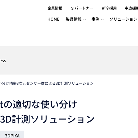
企業情報
SIパートナー
新卒採用
中途採
HOME
製品情報
事例
ソリューション
分野別事例
相談したい
ロボティクス
産業用コントロ
知りたい
製品別事例
半導体/IC
製造業
Basler
物流・パッケージ
自動車
GINGA
ess
樹脂/セラミックス/フィルム
金属/加工
Gocator
医療/製薬
農業/食品
CODESYS
ソフトウェアPL
ctの適切な使い分け精密3次元センサー群による3D計測ソリューション
HMI
自律走行搬送ロボット
CODESYS
出サービス
各種サポート問い合わせ
イベントカレ
（AMR/AGF）
ator
価サービス
FAQ
nspectの適切な使い分け
IIoT対応 COD
iRAYPLE
貸出サービス
トレーニング
TRITON
HALCON / M
3D計測ソリューション
トレーニング
Teledyne
トレーニング
3DPIXA
3DセンサーGo