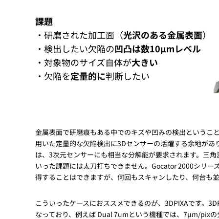
課題
・研磨された加工面（
光沢のある金属表面
）
・検出したい欠陥の
凹凸は数10μmレベル
・対象物のサイズ自体が
大きい
・欠陥を
定量的に
判断したい
金属表面で研磨痕もある中でのキズや凹みの検出ということ
用いた定量的な欠陥検出に3Dセンサーの活躍する余地があ
は、3次元センサーにも相当な分解能が要求されます。三角
いった課題には太刀打ちできません。Gocator 2000
得することはできますが、何回もスキャンしたり、何台も
こういったケースにおススメできるのが、3DPIXAです。3
なっており、例えば Dual 7umという機種では、7µm/