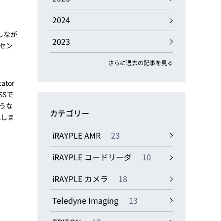
動画
R
2024
しなが
2023
セン
物流コラム
マシンビジョンコラム
さらに過去の記事を見る
tor
SSで
ような
カテゴリー
説しま
全ての製品
iRAYPLE AMR
23
iRAYPLE コードリーダ
10
iRAYPLE カメラ
18
Teledyne Imaging
13