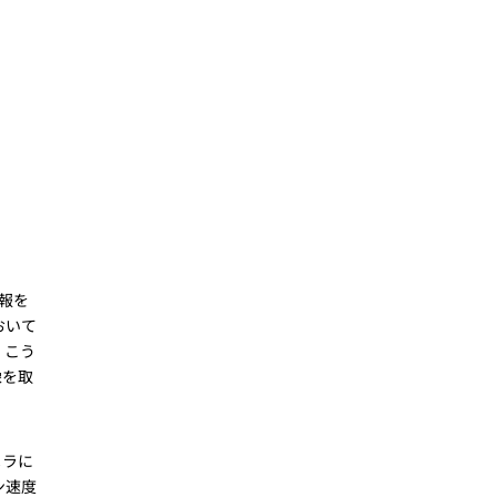
報を
おいて
、こう
像を取
メラに
ン速度