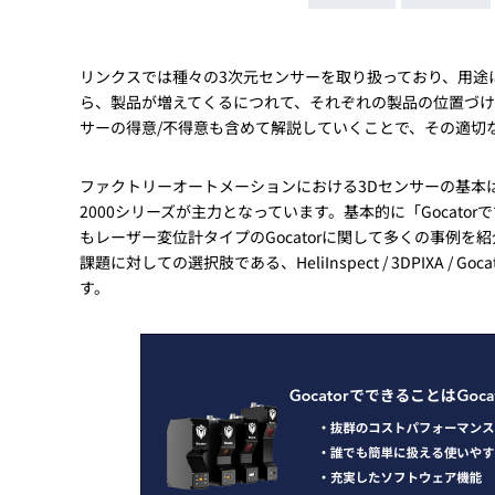
Basler
サイエンスカメラ
Teledyne Photometorics
リンクスでは種々の3次元センサーを取り扱っており、用途
ら、製品が増えてくるにつれて、それぞれの製品の位置づ
産業用カメラレンズ
サーの得意/不得意も含めて解説していくことで、その適切
オートフォーカスモジュール
ファクトリーオートメーションにおける3Dセンサーの基本はレーザー
画像入力ボード
2000シリーズが主力となっています。基本的に「Gocatorでで
コードリーダ
もレーザー変位計タイプのGocatorに関して多くの事例を紹
課題に対しての選択肢である、HeliInspect / 3DPIXA /
す。