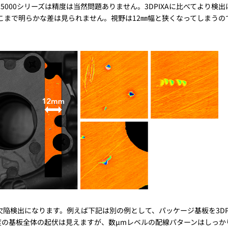
 / 5000シリーズは精度は当然問題ありません。3DPIXAに比べてより検出
そこまで明らかな差は見られません。視野は12㎜幅と狭くなってしまうの
ルの欠陥検出になります。例えば下記は別の例として、パッケージ基板を3DPI
µm程度の基板全体の起伏は見えますが、数µmレベルの配線パターンはしっか