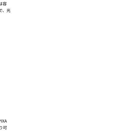
は容
で、光
XA
り可