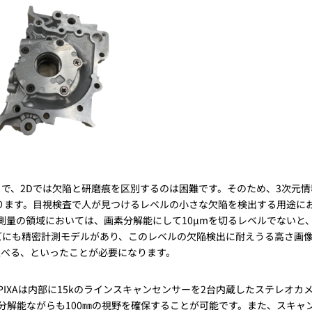
で、2Dでは欠陥と研磨痕を区別するのは困難です。そのため、3次元情
ります。目視検査で人が見つけるレベルの小さな欠陥を検出する用途に
測量の領域においては、画素分解能にして10µmを切るレベルでないと
シリーズにも精密計測モデルがあり、このレベルの欠陥検出に耐えうる高さ画
並べる、といったことが必要になります。
DPIXAは内部に15kのラインスキャンセンサーを2台内蔵したステレオカ
pixの分解能ながらも100㎜の視野を確保することが可能です。また、スキャ