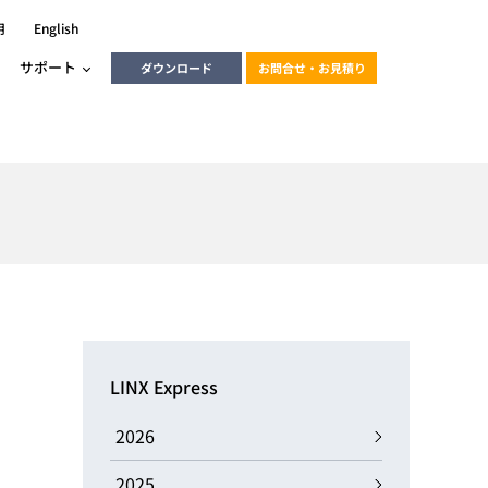
用
English
サポート
ダウンロード
お問合せ・お見積り
ーラ
エンベデッドソリューション
HALCON
heliotis
エンベデッドビジョン
C / モーション /
エンベデッドソリューション
ンダー
産業用ドライブレコーダーソリュ
ESYS搭載PLC
動画
ーション
LINX Express
ERLIC
LINX Vision Station
動画
2026
動画
cator入門コース
2025