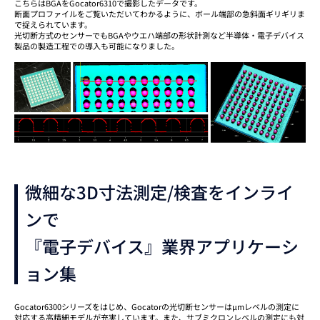
こちらはBGAをGocator6310で撮影したデータです。
断面プロファイルをご覧いただいてわかるように、ボール端部の急斜面ギリギリま
で捉えられています。
光切断方式のセンサーでもBGAやウエハ端部の形状計測など半導体・電子デバイス
製品の製造工程での導入も可能になりました。
微細な3D寸法測定/検査をインライ
ンで
『電子デバイス』業界アプリケーシ
ョン集
Gocator6300シリーズをはじめ、Gocatorの光切断センサーはμmレベルの測定に
対応する高精細モデルが充実しています。また、サブミクロンレベルの測定にも対