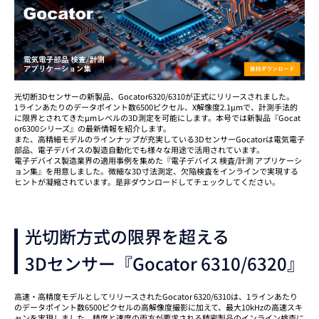
光切断3Dセンサーの新製品、Gocator6320/6310が正式にリリースされました。
1ラインあたりのデータポイント数6500ピクセル、X解像度2.1μmで、計測手法的
に限界とされてきたμmレベルの3D測定を可能にします。本号では新製品『Gocat
or6300シリーズ』の最新情報を紹介します。
また、高精細モデルのラインナップが充実している3DセンサーGocatorは電気電子
部品、電子デバイスの製造自動化でも様々な用途で活用されています。
電子デバイス製造業界の適用事例を集めた『電子デバイス 検査/計測 アプリケーシ
ョン集』を用意しました。微細な3D寸法測定、欠陥検査をインラインで実現する
ヒントが凝縮されています。是非ダウンロードしてチェックしてください。
光切断方式の限界を超える
3Dセンサー『Gocator 6310/6320』
高速・高精度モデルとしてリリースされたGocator 6320/6310は、1ラインあたり
のデータポイント数6500ピクセルの高解像度撮影に加えて、最大10kHzの高速スキ
ャンを実現しました。精度と速度の両方が要求される精密製品のインライン検査に