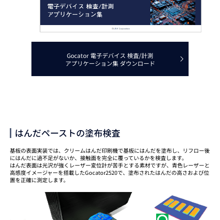
Gocator 電子デバイス 検査/計測
アプリケーション集 ダウンロード
はんだペーストの塗布検査
基板の表面実装では、クリームはんだ印刷機で基板にはんだを塗布し、リフロー後
にはんだに過不足がないか、接触面を完全に覆っているかを検査します。
はんだ表面は光沢が強くレーザー変位計が苦手とする素材ですが、青色レーザーと
高感度イメージャーを搭載したGocator2520で、塗布されたはんだの高さおよび位
置を正確に測定します。