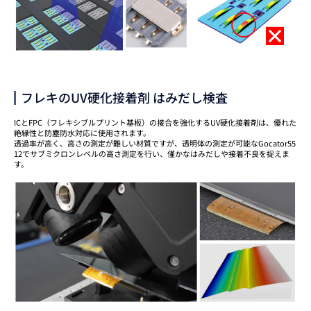
フレキのUV硬化接着剤 はみだし検査
ICとFPC（フレキシブルプリント基板）の接合を強化するUV硬化接着剤は、優れた
絶縁性と防塵防水対応に使用されます。
透過率が高く、高さの測定が難しい材質ですが、透明体の測定が可能なGocator55
12でサブミクロンレベルの高さ測定を行い、僅かなはみだしや接着不良を捉えま
す。