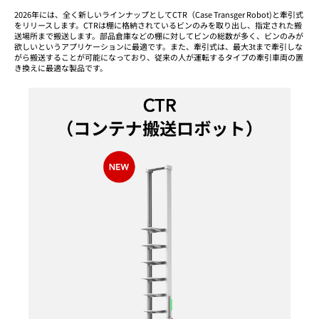
2026年には、全く新しいラインナップとしてCTR（Case Transger Robot)と牽引式
をリリースします。CTRは棚に格納されているビンのみを取り出し、指定された搬
送場所まで搬送します。部品倉庫などの棚に対してビンの総数が多く、ビンのみが
欲しいというアプリケーションに最適です。また、牽引式は、最大3tまで牽引しな
がら搬送することが可能になっており、従来の人が運転するタイプの牽引車両の置
き換えに最適な製品です。