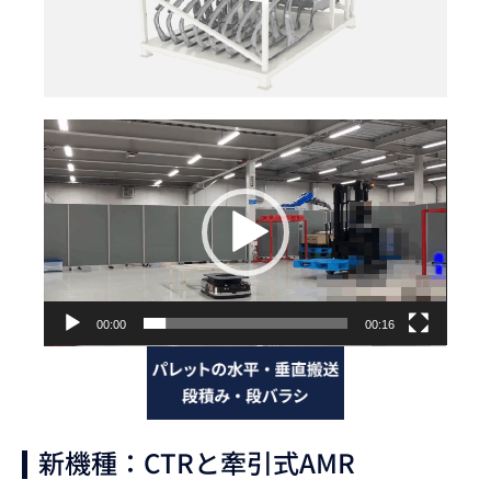
動
画
プ
レ
ー
ヤ
ー
00:00
00:16
新機種：CTRと牽引式AMR