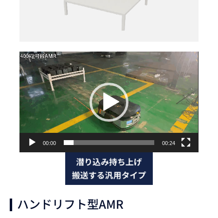
動
画
プ
レ
ー
ヤ
ー
00:00
00:24
ハンドリフト型AMR