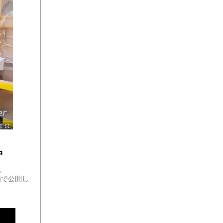
中
す。
動画で公開し