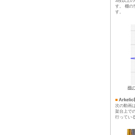
3段以上
す。 棚
す。
棚
■
Arke
次の動画は
架台上で
行ってい