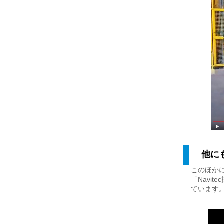
他にも
このほかに
「Navi
ています