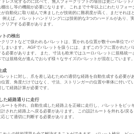
ガイドレス化するのに比べて、無人フォークリフトの場合は更にパレット
れ棚出し等の機能が必要になります。 これまで十年以上にわたりフォー
社が自動化に取り組んで来ましたが技術的に難易度が高く、まだそれほ
。 例えば、パレットハンドリングには技術的な3つのハードルがあり、
をクリアする必要があります。
ットの検出
ークリフトなどで扱われるパレットは、置かれる位置が数十cm単位でバ
てしまいます。 AGFでパレットを扱うには、まずこのラフに置かれたパ
する必要があります。 また、寸法も欧米ではユーロパレットに規格統一
本では規格化が進んでおらず様々なサイズのパレットが混在しています
生成
パレットに対し、爪を差し込むための適切な経路を自動生成する必要が
の位置、角度だけではなく、寸法、ストリンガーの位置や車体に付いて
慮して経路計算が必要です。
成した経路通りに走行
たルートを外れ、自動生成した経路上を正確に走行し、パレットをピッ
設計された経路上へ戻る必要があります。 この設計ルートを外れる/戻る
に応じて適切に判断する必要があります。
rolはこれらの技術課題を全て解決することができます。パレット検出、ピ