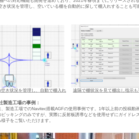
の棚への対応機能も開発を進めており、2021年春頃までにリリースされ
の空き状況を管理し、空いている棚を自動的に探して棚入れすることも可
の空き状況を管理し、自動で棚入れ
遠隔で棚状況を見て棚出し指示も
lic社製造工場の事例：
、製造工場でのNavitec搭載AGFの使用事例です。1年以上前の投稿動
のピッキングのみですが、実際に反射板誘導などを使用せずにガイドレ
る様子をご覧いただけます。