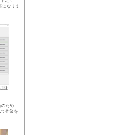
る予定で
能になりま
可能
画のため、
スで作業を