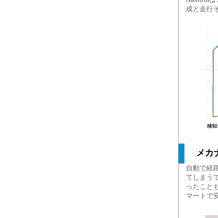
成と走行
メカ
自動で経
てしまうで
ったこと
マートで