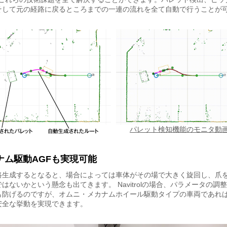
そして元の経路に戻るところまでの一連の流れを全て自動で行うことが
パレット検知機能のモニタ動
ナム駆動AGFも実現可能
路生成するとなると、場合によっては車体がその場で大きく旋回し、爪
はないかという懸念も出てきます。 Navitrolの場合、パラメータの調
も防げるのですが、オムニ・メカナムホイール駆動タイプの車両であれ
安全な挙動を実現できます。