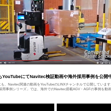
YouTubeにてNavitec検証動画や海外採用事例を公開
も、Navitec関連の動画をYouTubeのLINXチャンネルで公開していま
tec採用事例シリーズ」では、海外でのNavitec搭載AGV・AGFの事例を
。