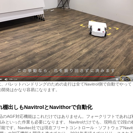
、パレットハンドリングのための走行は全てNavitrol側で自動でやっ
Fの開発はかなり容易になります。
棚出しもNavitrolとNavithorで自動化
ec製品のAGF対応機能はこれだけではありません。フォークリフトであれ
みといった作業も必要になります。 Navitrolだけでも、現時点で2段
能です。Navitec社では現在フリートコントロール・ソフトウェアNavit