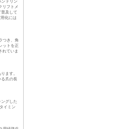
ハンドリン
クリフトメ
ど普及して
実用化には
ラつき、角
レットを正
されていま
。
あります。
いる爪の長
キングした
タイミン
ック用経路生