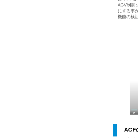
AGV制御
にする事が
機能の検
AG