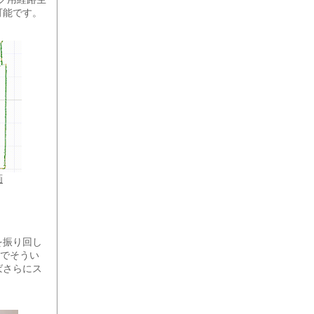
可能です。
画
を振り回し
整でそうい
ばさらにス