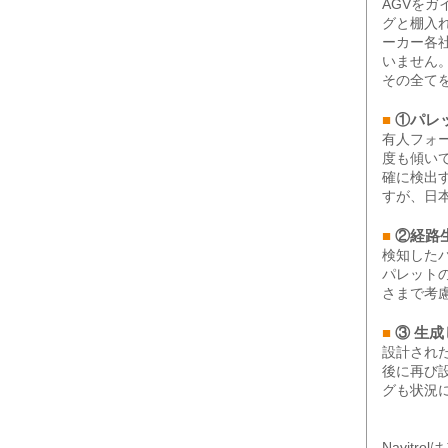
AGVを
グと棚入
ーカー各
いません
その全て
■
①パレ
有人フォ
度も傾い
確に検出
すが、日
■
②経路
検知した
パレット
さまで考
■
③ 生
設計され
後に再び
グも状況
Navit