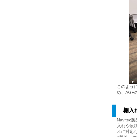
このように
め、AG
棚入れ
Navit
入れや段積
れに対応可