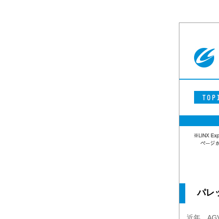
パレ
近年、AG