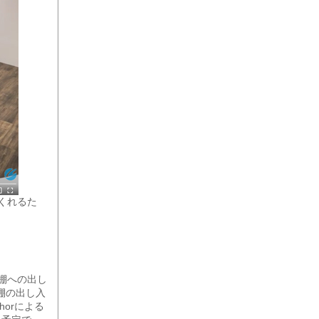
てくれるた
ば棚への出し
の棚の出し入
horによる