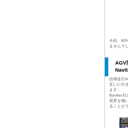
今回、8
ませんで
AG
Na
自律走行
互いに行
ます。
Navit
視界を補
ることが