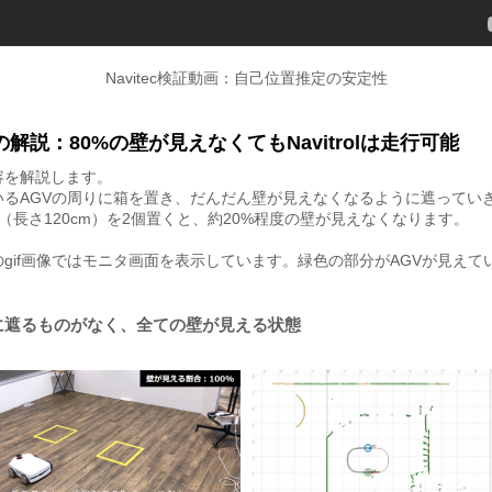
Navitec検証動画：自己位置推定の安定性
解説：80%の壁が見えなくてもNavitrolは走行可能
容を解説します。
いるAGVの周りに箱を置き、だんだん壁が見えなくなるように遮ってい
（長さ120cm）を2個置くと、約20%程度の壁が見えなくなります。
gif画像ではモニタ画面を表示しています。緑色の部分がAGVが見えて
囲に遮るものがなく、全ての壁が見える状態