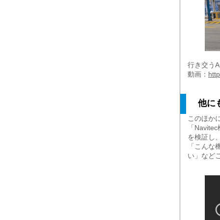
行き交う
動画：
htt
他にも
このほかに
「Navi
を検証し
「こんな
い」など