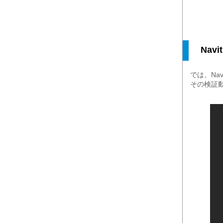
Nav
では、Na
その検証