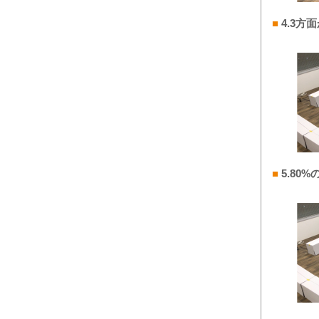
■
4.3方
■
5.8