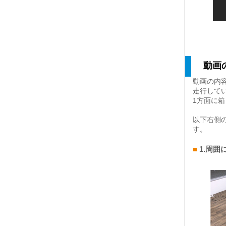
動画の
動画の内
走行して
1方面に箱
以下右側の
す。
■
1.周