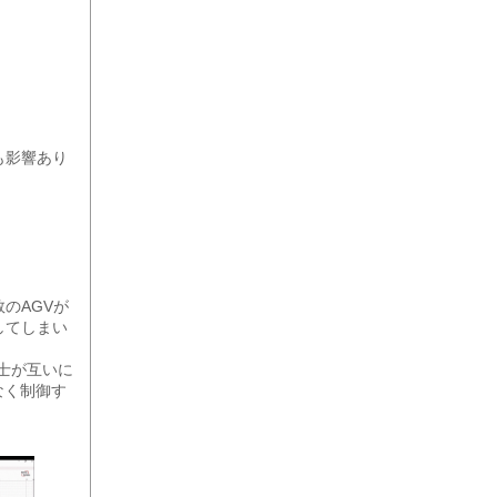
も影響あり
のAGVが
してしまい
同士が互いに
なく制御す