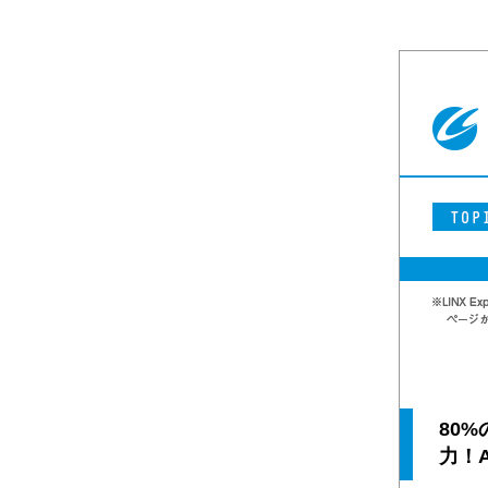
80
力！A