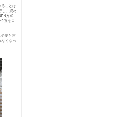
れることは
行し、資材
FN方式
己位置をロ
は必要と言
れなくなっ