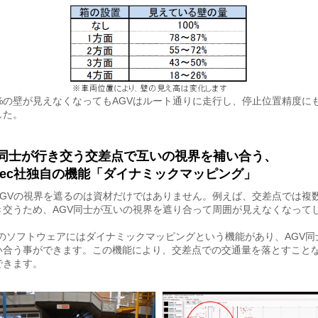
0%の壁が見えなくなってもAGVはルート通りに走行し、停止位置精度に
した。
V同士が行き交う交差点で互いの視界を補い合う、
vitec社独自の機能「ダイナミックマッピング」
AGVの視界を遮るのは資材だけではありません。例えば、交差点では複数
き交うため、AGV同士が互いの視界を遮り合って周囲が見えなくなって
ec社のソフトウェアにはダイナミックマッピングという機能があり、AGV
い合う事ができます。この機能により、交差点での交通量を落とすこと
できます。