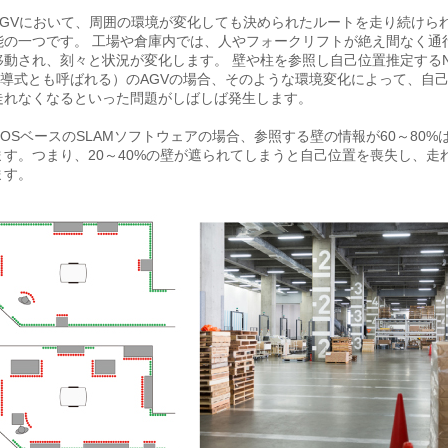
AGVにおいて、周囲の環境が変化しても決められたルートを走り続けら
能の一つです。 工場や倉庫内では、人やフォークリフトが絶え間なく通
移動され、刻々と状況が変化します。 壁や柱を参照し自己位置推定するN
M誘導式とも呼ばれる）のAGVの場合、そのような環境変化によって、自
走れなくなるといった問題がしばしば発生します。
OSベースのSLAMソフトウェアの場合、参照する壁の情報が60～80%
ます。つまり、20～40%の壁が遮られてしまうと自己位置を喪失し、走
ます。