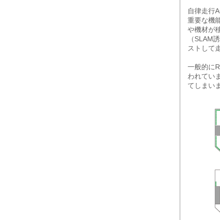
自律走行
重要な機
や機材が
（SLA
ストして
一般的にR
われてい
てしまい