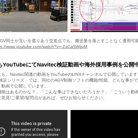
AGV同士が互いを遮りあう交差点でも、搬送量を落とすことなく運用可
ps://www.youtube.com/watch?v=-ZsCaSWjjyM
YouTubeにてNavitec検証動画や海外採用事例を公開
も、Navitec関連の動画をYouTubeのLINXチャンネルで公開していま
tec検証シリーズ」では、同社のAGV制御ソフトの機能/性能、どんな事が
、動画で公開しています。
機能はあるのかな？」「こんな事はできないだろうか？」「こういう動
ご意見/ご要望/疑問点があれば、ぜひお知らせください。