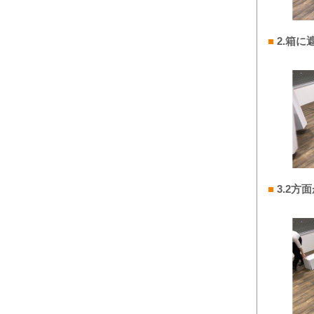
■
2.箱
■
3.2方