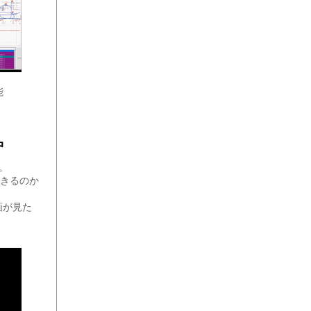
能
中
す。
できるのか
画が見た