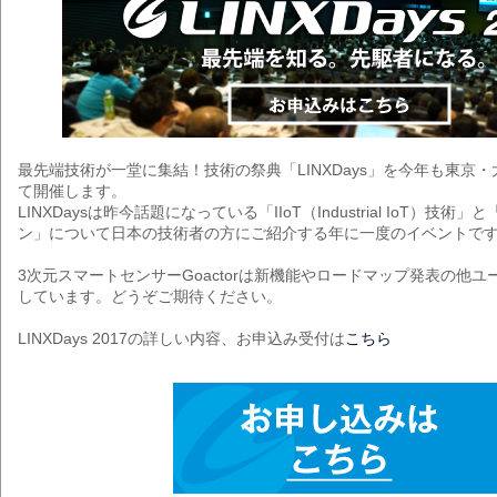
最先端技術が一堂に集結！技術の祭典「LINXDays」を今年も東京
て開催します。
LINXDaysは昨今話題になっている「IIoT（Industrial IoT）技
ン」について日本の技術者の方にご紹介する年に一度のイベントで
3次元スマートセンサーGoactorは新機能やロードマップ発表の他
しています。どうぞご期待ください。
LINXDays 2017の詳しい内容、お申込み受付は
こちら