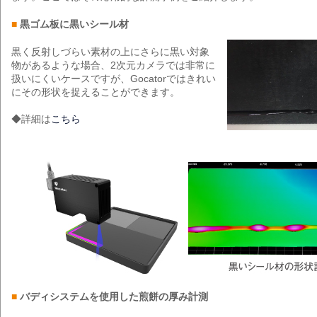
■
黒ゴム板に黒いシール材
黒く反射しづらい素材の上にさらに黒い対象
物があるような場合、2次元カメラでは非常に
扱いにくいケースですが、Gocatorではきれい
にその形状を捉えることができます。
◆詳細は
こちら
■
バディシステムを使用した煎餅の厚み計測