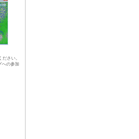
ドください。
グへの参加