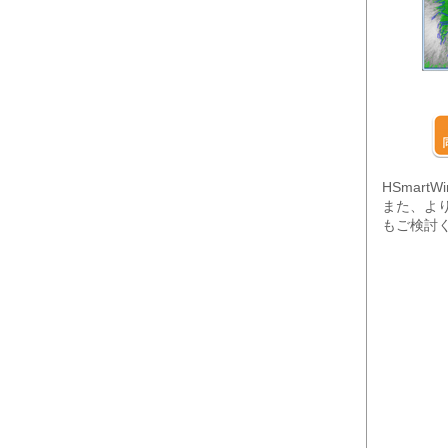
HSmar
また、よ
もご検討