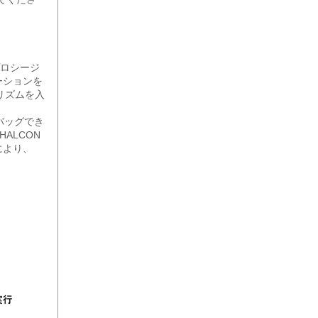
。
プロシージ
ーションを
リズムを入
デバッグでき
ALCON
により、