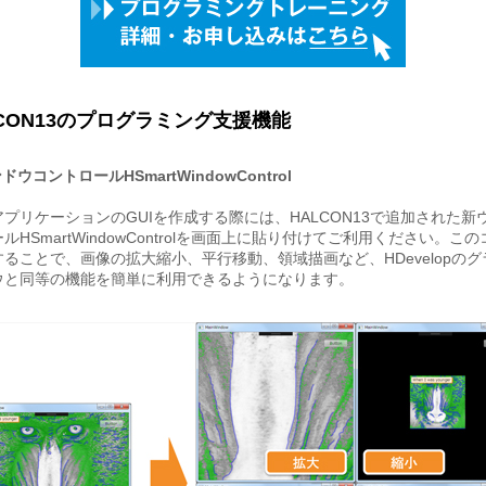
LCON13のプログラミング支援機能
ウコントロールHSmartWindowControl
プリケーションのGUIを作成する際には、HALCON13で追加された新
ルHSmartWindowControlを画面上に貼り付けてご利用ください。こ
ることで、画像の拡大縮小、平行移動、領域描画など、HDevelopの
ウと同等の機能を簡単に利用できるようになります。