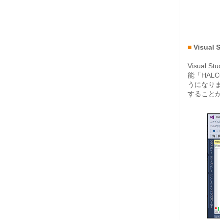
■
Visua
Visua
能「HALC
うになり
すること