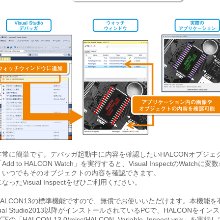
非常に簡単です。デバッガ起動中に内容を確認したいHALCONオブジェ
dd to HALCON Watch」を実行すると、Visual InspectのWatchに
。いつでもそのオブジェクトの内容を確認できます。
ったVisual Inspectをぜひご利用ください。
ALCON13の標準機能ですので、無償でお使いいただけます。本機能を
ual Studio2013以降がインストールされているPCで、HALCONをイ
「HALCON-13.0/misc/HALCON_Variable_Inspect.vsix」を実