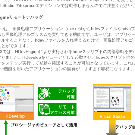
ual Studio のExpressエディションでは動作しませんのでご注意ください
ngineリモートデバッグ
ngineは、画像処理アプリケーション（exe）側からhdevファイルやhdvp
出し画像処理アルゴリズムを実行できる機能です。ユーザは、アプリケ
イルすることなく、hdevファイルを入れ替えるだけで、画像処理アルゴ
ことができます。
N13では、HDevEngineにより実行されるhdevスクリプトの内部挙動を
りました。HDevelopをビューアとして起動させ、hdevスクリプト内のH
タをステップ実行して挙動を確認することが可能となっています。これ
ngine機能を用いたアプリケーションの開発が、ますます容易になります。