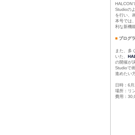
HALCO
Studi
を行い、
本号では、
利な新機
■
プログ
また、多
いた、
H
の開催が決定
Studi
進めたい
日時：6月
場所：リ
費用：30