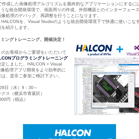
Nで作成した画像処理アルゴリズムを最終的なアプリケーションにするには、V
oのような統合開発環境で、画面周りの作成、外部機器とのインターフェー
画像処理のデバッグ、再調整を行うことになります。
HALCONを、Visual Studioのような統合開発環境下で快適に使いこ
能を紹介します。
ラミングトレーニング、開催決定！
くのお客様からご要望をいただいて
ALCONプログラミングトレーニング
しました。HALCON + Visual
oで画像処理アプリ開発をより効率的に
方は、是非ご参加ご検討下さい。
28日（水）9：30～
ンクス（横浜市青葉区）
,000円（税込）