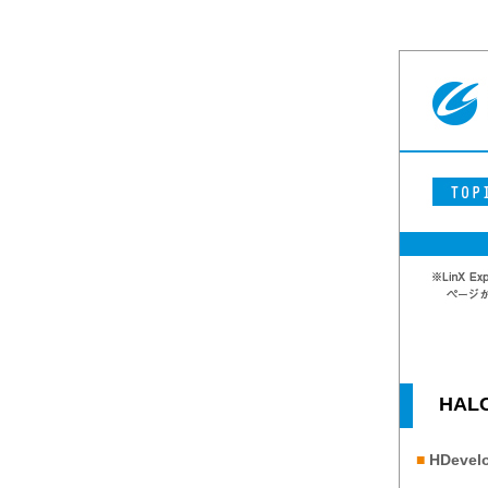
HAL
■
HDev