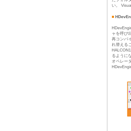
い。 Vis
■
HDevE
HDevE
ャを呼び
再コンパ
れ替える
HALCO
るようにな
オペレー
HDevE