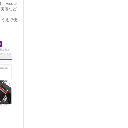
isual
ス実装など
なすうえで便