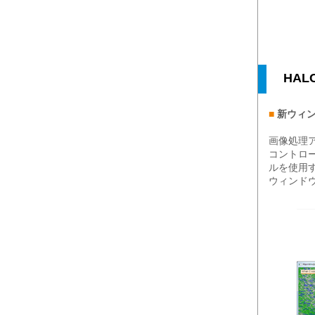
HA
■
新ウィンド
画像処理ア
コントロー
ルを使用す
ウィンド