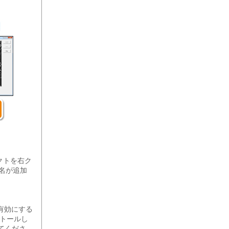
クトを右ク
変数名が追加
有効にする
ンストールし
行してくださ