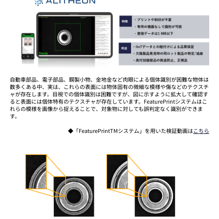
自動車部品、電子部品、鋼製小物、金地金など肉眼による個体識別が困難な物体は
数多くある中、実は、これらの表面には物体固有の微細な模様や傷などのテクスチ
ャが存在します。目視での個体識別は困難ですが、図に示すように拡大して確認す
ると表面には個体特有のテクスチャが存在しています。FeaturePrintシステムはこ
れらの模様を画像から捉えることで、対象物に対しても誤判定なく識別ができま
す。
◆「FeaturePrintTMシステム」を用いた検証動画は
こちら