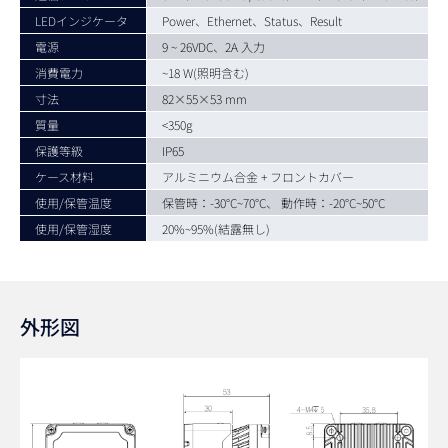
LEDインジケータ
Power、Ethernet、Status、Result
電源
9 ~ 26VDC、2A 入力
消費電力
~18 W(照明含む)
寸法
82×55×53 mm
質量
<350g
保護等級
IP65
ケース材料
アルミニウム合金 + フロントカバー
使用/保管温度
保管時：-30°C~70°C、 動作時：-20°C~50°C
使用/保管湿度
20%~95%(結露無し)
外形図