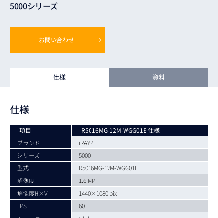
5000シリーズ
お問い合わせ
仕様
資料
仕様
項目
R5016MG-12M-WGG01E 仕様
ブランド
iRAYPLE
シリーズ
5000
型式
R5016MG-12M-WGG01E
解像度
1.6 MP
解像度H×V
1440×1080 pix
FPS
60