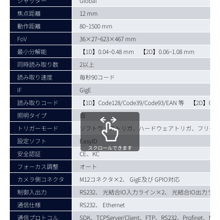
シャッター
Global
焦点距離
12 mm
動作距離
80~1500 mm
FoV
36×27~623×467 mm
最小分解能
【1D】0.04~0.48 mm 【2D】0.06~1.08 mm
同時読み取り数
2以上
読み取り速度
毎秒90コード
IF
GigE
読み取りコード
【1D】Code128/Code39/Code93/EAN 等 【2D】QR/D
照明タイプ
白
トリガーモード
ソフトウェアトリガ、ハードウェアトリガ、フリー
設定ソフト
EasyID
スクロールできます
安全認証
CE、KC
フォーカス調整
オート
カメラ側コネクタ
M12コネクタ×2、 GigE及び GPIO対応
制御入出力
RS232、 光結合IO入力ライン×2、 光結合IO出力ライ
通信仕様
RS232、 Ethernet
通信プロトコル
SDK、TCPServer/Client、FTP、RS232、Profinet、Mo