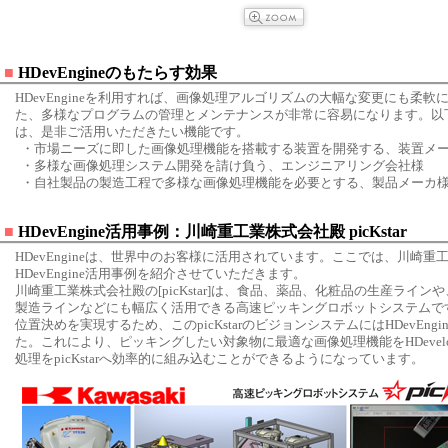
■
HDevEngineのもたらす効果
HDevEngineを利用すれば、画像処理アルゴリズムの大幅な変更にも柔軟
た、多様なプログラムの管理とメンテナンスが非常に容易になります。以
は、是非ご活用いただきたい機能です。
・市場ニーズに即した画像処理機能を搭載する装置を開発する、装置メ
・多様な画像処理システム開発を請け負う、エンジニアリング会社様
・自社製品の製造工程で多様な画像処理機能を必要とする、製品メーカ
■
HDevEngine活用事例：川崎重工業株式会社殿 picKstar
HDevEngineは、世界中のお客様に活用されています。ここでは、川崎重
HDevEngine活用事例を紹介させていただきます。
川崎重工業株式会社殿の[picKstar]は、食品、薬品、化粧品の生産ライ
製造ラインなどにも幅広く活用できる高速ピッキングロボットシステムで
位置決めを実現するため、このpicKstarのビジョンシステムにはHDevEng
た。これにより、ピッキングしたい対象物に最適な画像処理機能をHDevel
処理をpicKstarへ効率的に組み込むことができるようになっています。