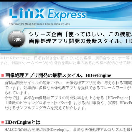
※LinX Express は、日頃お付き合い頂いているお客様、展示会やセミナー
また、雑誌やホームページから引合を戴いた事のあるお客様へ配信させて戴
■
画像処理アプリ開発の最新スタイル。HDevEngine
新製品開発サイクルの短縮に伴い、画像処理アプリ開発に与えられる期間
ています。効率的に多様な画像処理アプリを提供できるフレームワークが
られています。
今号では、多様な画像処理アプリの開発効率を向上させる［HDevEngine
工業殿のピッキングロボット[picKstar]における活用事例や、実際にHDevE
だけるサンプルプログラムを交えて紹介します。
■
HDevEngineとは
HALCONの統合開発環境[HDevelop]は、最適な画像処理アルゴリズム