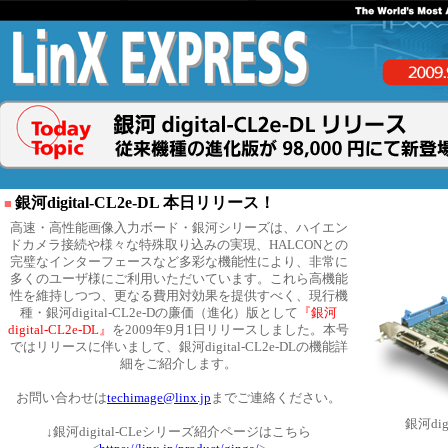
銀河digital-CL2e-DL 本日リリース！
■
高速・高性能画像入力ボード・銀河シリーズは、ハイエン
ドカメラ接続や様々な特殊取り込みの実現、HALCONとの
完璧なインターフェースなど多彩な機能性により、非常に
多くのユーザ様にご利用いただいています。
これら高機能
性を維持しつつ、更なる費用対効果を提供すべく、現行機
種・銀河digital-CL2e-Dの廉価（進化）版として
『銀河
digital-CL2e-DL』
を2009年9月1日リリースしました。本号
ではリリースに伴いまして、銀河digital-CL2e-DLの機能詳
細をご紹介します。
お問い合わせは
techimage@linx.jp
までご連絡ください。
銀河digi
↓銀河digital-CLeシリーズ紹介ページはこちら