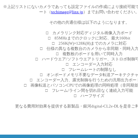
※上記リストにないカメラであっても設定ファイルの作成により接続可能
ート（
techimage@linx.jp
）までお問い合わせください
その他の共通仕様は以下のようになります。
□ カメラリンク対応ディジタル画像入力ボード
□ 85MHzまでのクロックに対応、最大160bit
□ 256K(W)×128K(H)までのカメラに対応
□ 仕様の異なる複数台のカメラから非同期・同時入
□ 複数枚のボードを用いて同時入力
□ ハードウエア/ソフトウエアトリガー、ストロボ制御
□ エンコーダー入力対応
□ フレームレートの制限なし
□ オンボードメモリ不要なデータ転送アーキテクチ
□ エンコーダー入力、露光制御を行うための汎用出力ポー
□ 画像転送とパソコンCPUでの画像処理の同時処理（非同期
□ フレーム/ライン間を切れ目なく連続入力可能
□ ハーフサイズ
更なる費用対効果を提供する新製品・銀河digital-CL2e-DLを是非