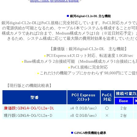
<
https://linx.jp/product/ginga/
>
■
銀河digital-CL2e-DL 主な機能
銀河digital-CL2e-DLはPoCL規格に完全対応しています。PoCL対応カ
の電源供給が可能となるため、ケーブル1本でシステムを構成することが可能
構成カメラであれば2台まで、Medium構成カメラは1台（※近日対応予定
きるため、システム構成に応じて最大限の費用対効果を追求していただ
【廉価版：銀河digital-CL2e-DL 主な機能】
PCI Express x4スロット対応、転送速度 1.0GB/sec
■
Base構成カメラ 2台接続可能 （Medium構成カメラ1台接続に
■
PoCL規格に完全対応
■
これだけの機能アップにかかわらず 98,000円にてご提
■
【現行版との機能比較表】
■
GINGA特長機能を継承