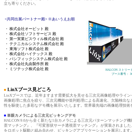
立ち寄りください。
<共同出展パートナー殿> ※あいうえお順
・ 株式会社オービット 殿
・ 株式会社ソフトサービス 殿
・ 第一実業ビスウィル株式会社 殿
・ テクニカルシステム株式会社 殿
・ 東海ソフト株式会社 殿
・ 株式会社ハイテックス 殿
・ パシフィックシステム株式会社 殿
・ 株式会社丸由製作所 殿
・ ミツテック株式会社 殿
HALCON ストリ
ブース番号： 
LinXブース見どころ
■
LinXブースでは、近年ますます需要拡大を見せる三次元画像処理やライ
画像処理に焦点を絞り、三次元機能や並列処理による高速化、欠陥検出など
性を駆使した多彩なデモ機を展示いたします。世界最先端の画像処理技術
■
単眼カメラによる三次元ピッキングデモ
HALCON 9.0から全く新たな1台カメラによる三次元パターンマッチング
歪マッチング』、『可変形状サーチ透視歪マッチング』 が実装されました
をロボット駆動と組み合わせ、ピッキングアプリケーションを展示します