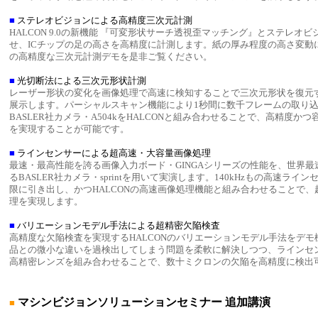
■
ステレオビジョンによる高精度三次元計測
HALCON 9.0の新機能 『可変形状サーチ透視歪マッチング』とステレオ
せ、ICチップの足の高さを高精度に計測します。紙の厚み程度の高さ変動に
の高精度な三次元計測デモを是非ご覧ください。
■
光切断法による三次元形状計測
レーザー形状の変化を画像処理で高速に検知することで三次元形状を復元
展示します。パーシャルスキャン機能により1秒間に数千フレームの取り
BASLER社カメラ・A504kをHALCONと組み合わせることで、高精度か
を実現することが可能です。
■
ラインセンサーによる超高速・大容量画像処理
最速・最高性能を誇る画像入力ボード・GINGAシリーズの性能を、世界
るBASLER社カメラ・sprintを用いて実演します。140kHzもの高速ライ
限に引き出し、かつHALCONの高速画像処理機能と組み合わせることで
理を実現します。
■
バリエーションモデル手法による超精密欠陥検査
高精度な欠陥検査を実現するHALCONのバリエーションモデル手法をデ
品との微小な違いを過検出してしまう問題を柔軟に解決しつつ、ラインセンサーと
高精密レンズを組み合わせることで、数十ミクロンの欠陥を高精度に検出
マシンビジョンソリューションセミナー 追加講演
■