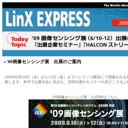
'09画像センシング展 出展のご案内
■
2009年6月10日（水）から12日（金）までパシフィコ横浜にて開催され
展します。本号では展示会に先立ち、共同出展やセミナーの見どころをご
↓'09画像センシング展 公式HPはこちら