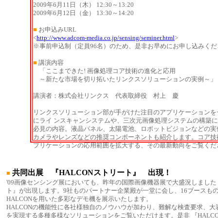
2009年6月11日（木） 12:30～13:20
2009年6月12日（金） 13:30～14:20
■
お申込みURL
<
http://www.adcom-media.co.jp/sensing/seminer.html
>
※事前申込制（定員96名）のため、是非お早めにお申し込みくだ
■
講演内容
「ここまできた! 画像処理コア技術の進化と応用
～新たな市場を切り拓いたリンクスソリューションの実例～」
講演者：株式会社リンクス 代表取締役 村上 慶
リンクスソリューション部が手がけた注目のアプリケーションを
にライ ンスキャンシステムや、三次元画像処理システムの構築
必見の内容。液晶パネル、太陽電池、ロボットビジョンなどの実
カメラやレンズなどの推奨コンポーネントも紹介します。コア技
プリケーションの応用範囲を拡大する、その最新動向をご覧くだ
共同出展 『HALCONストリート』 出現！
■
'09画像センシング展においても、昨年の国際画像機器展で大盛況しました『
ト』が出現します。9社ものパートナー企業殿が一堂に会し、16ブースも
HALCONを用いた多彩なデモ機を展示いたします。
HALCONの機能性に各社様独自のノウハウが加わり、難解な検査要求、
を実現する多種多様なソリューションをご覧いただけます。是非 『HALCO