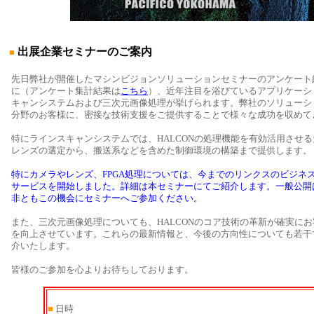
出展企業セミナーのご案内
■
先日弊社が開催したマシンビジョンソリューションセミナーのアンケート
に（アンケート集計結果は
こちら
）、近年注目を浴びているアプリケーシ
キャンシステムおよび三次元画像処理が挙げられます。弊社のソリューシ
分野のお客様に、密接な技術支援をご提供することで様々な成功を収めて
特にラインスキャンシステムでは、HALCONの処理機能を有効活用させ
レンズの選定から、搬送系などを含めた制御環境の構築まで提供します。
特にカメラやレンズ、FPGA処理については、今までのリンクスのビジネ
サービスを開始しました。詳細は本セミナーにてご紹介します。一般公開
非ともこの機会にセミナーへご参加ください。
また、三次元画像処理についても、HALCONのコア技術の革新が確実に
を向上させています。これらの最新情報と、今後の方向性についても若干
介いたします。
皆様のご参加を心よりお待ちしております。
■
日時