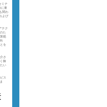
セミナ
特に東
も関わ
および
アテク
のた
演算処
向
ことを
紹介さ
く御
したい
ービス
ま