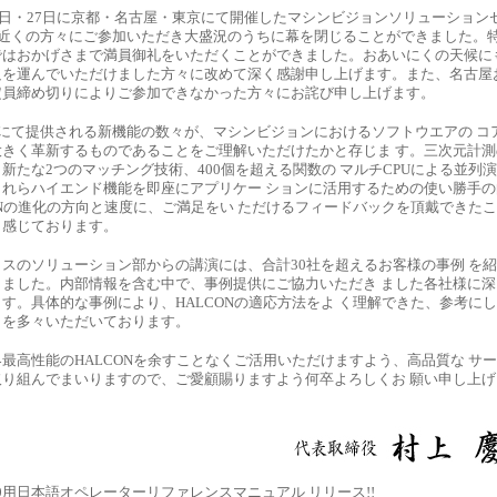
26日・27日に京都・名古屋・東京にて開催したマシンビジョンソリューション
名近くの方々にご参加いただき大盛況のうちに幕を閉じることができました。
ではおかげさまで満員御礼をいただくことができました。おあいにくの天候に
足を運んでいただけました方々に改めて深く感謝申し上げます。また、名古屋
定員締め切りによりご参加できなかった方々にお詫び申し上げます。
 9.0にて提供される新機能の数々が、マシンビジョンにおけるソフトウエアの コ
大きく革新するものであることをご理解いただけたかと存じま す。三次元計測
新たな2つのマッチング技術、400個を超える関数の マルチCPUによる並列
これらハイエンド機能を即座にアプリケー ションに活用するための使い勝手の
ONの進化の方向と速度に、ご満足をい ただけるフィードバックを頂戴できた
く感じております。
スのソリューション部からの講演には、合計30社を超えるお客様の事例 を
きました。内部情報を含む中で、事例提供にご協力いただき ました各社様に深
す。具体的な事例により、HALCONの適応方法をよ く理解できた、参考に
トを多々いただいております。
最高性能のHALCONを余すことなくご活用いただけますよう、高品質な サ
取り組んでまいりますので、ご愛顧賜りますよう何卒よろしくお 願い申し上げ
9.0用日本語オペレーターリファレンスマニュアル リリース!!