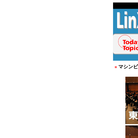
マシンビ
■