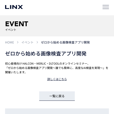
ソリューション
SIパートナー
EVENT
サポート
イベント
HOME
イベント
ゼロから始める画像検査アプリ開発
ゼロから始める画像検査アプリ開発
初心者様向け HALCON・MERLIC・DLTOOLのオンラインセミナー、
「ゼロから始める画像検査アプリ開発～誰でも簡単に、高度なAI検査を実現～」を
開催いたします。
企業
情報
EN
詳しくはこちら
新卒
採用
中途
採用
一覧に戻る