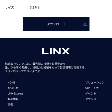
サイズ
3.2 MB
ダウンロード
株式会社リンクスは、最先端の技術を世界中から
誰よりも早く発掘し、技術力と経験をもって
製造現場に実装する、
テクノロジープロバイダです
HOME
ソリューション
お知らせ
SIパートナー
LINX Express
イベント
製品情報
ダウンロード
事例