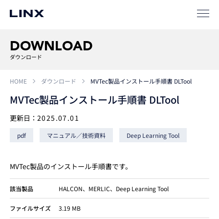
事例
ソリューション
DOWNLOAD
SIパートナー
ダウンロード
サポート
HOME
ダウンロード
MVTec製品インストール手順書 DLTool
MVTec製品インストール手順書 DLTool
更新日：
2025.07.01
pdf
マニュアル／技術資料
Deep Learning Tool
MVTec製品のインストール手順書です。
企業
情報
EN
該当製品
HALCON、MERLIC、Deep Learning Tool
新卒
採用
中途
採用
ファイルサイズ
3.19 MB