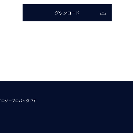
動画
R
ダウンロード
物流コラム
マシンビジョンコラム
全ての製品
ノロジープロバイダです