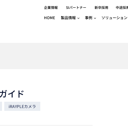
企業情報
SIパートナー
新卒採用
中途採
HOME
製品情報
事例
ソリューション
分野別事例
相談したい
ロボティクス
産業用コントロ
知りたい
製品別事例
半導体/IC
製造業
Basler
物流・パッケージ
自動車
GINGA
樹脂/セラミックス/フィルム
金属/加工
Gocator
医療/製薬
農業/食品
CODESYS
ソフトウェアPL
HMI
自律走行搬送ロボット
CODESYS
出サービス
各種サポート問い合わせ
イベントカレ
（AMR/AGF）
グガイド
ator
価サービス
FAQ
IIoT対応 COD
iRAYPLE
貸出サービス
トレーニング
TRITON
HALCON / M
iRAYPLEカメラ
トレーニング
Teledyne
トレーニング
3DセンサーGo