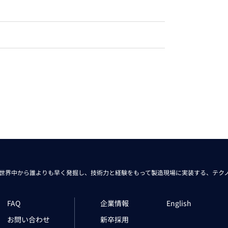
トレーニング
iRAYPLE AM
トレーニング
CODESYS
お役立ち情報 
お役立ち情報 
世界中から
誰よりも早く発掘し、技術力と経験をもって
製造現場に実装する、
テク
FAQ
企業情報
English
お問い合わせ
新卒採用