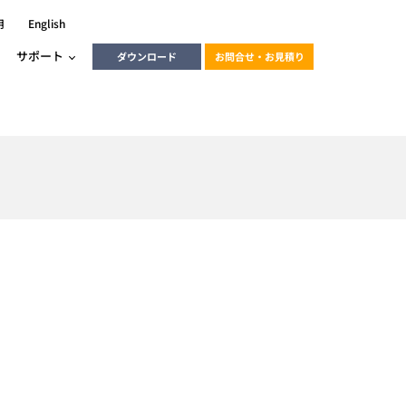
用
English
サポート
ダウンロード
お問合せ・お見積り
ーラ
エンベデッドソリューション
HALCON
heliotis
エンベデッドビジョン
C / モーション /
エンベデッドソリューション
ンダー
産業用ドライブレコーダーソリュ
ESYS搭載PLC
動画
ーション
ERLIC
LINX Vision Station
動画
動画
cator入門コース