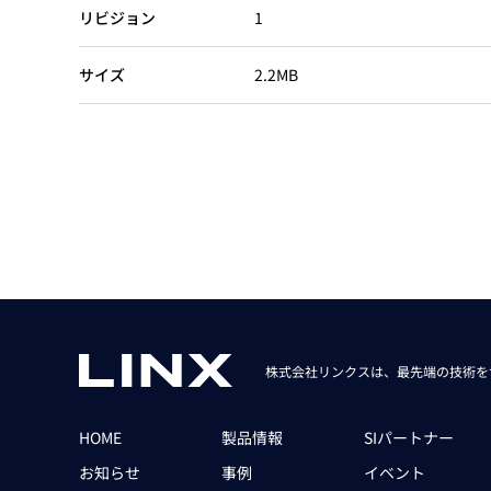
Basler
リビジョン
1
サイエンスカメラ
サイズ
2.2MB
Teledyne Photometorics
産業用カメラレンズ
オートフォーカスモジュール
画像入力ボード
コードリーダ
株式会社リンクスは、最先端の技術を
HOME
製品情報
SIパートナー
お知らせ
事例
イベント