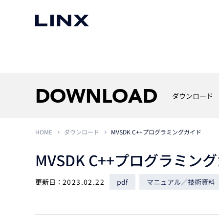
マシンビジョン
事例一覧
使いたい
スマートセンサー
DOWNLOAD
ダウンロード
HOME
ダウンロード
MVSDK C++プログラミングガイド
3次元センサー
画像処理ソフトウェア
無料2Dカメラデモ機貸
MVSDK C++プログラミン
LMI Technologies
|
Goc
MVTec Software
|
HALCON
無料3Dセンサー計測評
Allied Vision Konstanz
MVTec Software
|
MERLIC
無料コードリーダデモ機
（旧 Chromasens）
MVTec Software
|
DeepLearningTool
更新日：
2023.02.22
pdf
マニュアル／技術資料
heliotis
産業用デジタルカメラ
Photoneo
iRAYPLE
Teledyne DALSA