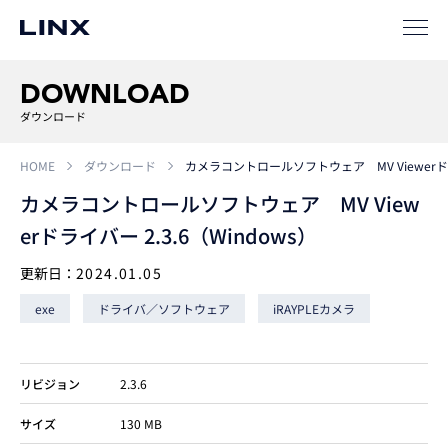
事例
ソリューション
DOWNLOAD
SIパートナー
ダウンロード
サポート
HOME
ダウンロード
カメラコントロールソフトウェア MV Viewerドライ
カメラコントロールソフトウェア MV View
erドライバー 2.3.6（Windows）
更新日：
2024.01.05
exe
ドライバ／ソフトウェア
iRAYPLEカメラ
企業
情報
EN
リビジョン
2.3.6
サイズ
130 MB
新卒
採用
中途
採用