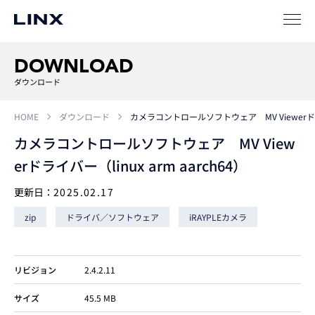
事例
ソリューション
DOWNLOAD
SIパートナー
ダウンロード
サポート
HOME
ダウンロード
カメラコントロールソフトウェア MV Viewerドライバ
カメラコントロールソフトウェア MV View
erドライバー（linux arm aarch64）
更新日：
2025.02.17
zip
ドライバ／ソフトウェア
iRAYPLEカメラ
企業
情報
EN
リビジョン
2.4.2.11
サイズ
45.5 MB
新卒
採用
中途
採用