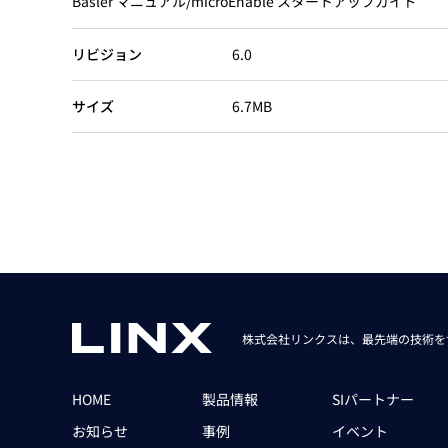
Basler マニュアル/microEnable スタートアップガイド
Basler
サイエンスカメラ
リビジョン
6.0
Teledyne Photometorics
産業用カメラレンズ
サイズ
6.7MB
オートフォーカスモジュール
画像入力ボード
コードリーダ
株式会社リンクスは、最先端の技術を
HOME
製品情報
SIパートナー
お知らせ
事例
イベント