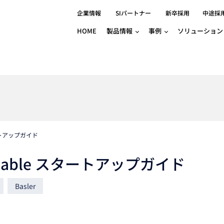
企業情報
SIパートナー
新卒採用
中途採
HOME
製品情報
事例
ソリューション
分野別事例
相談したい
ロボティクス
産業用コントロ
知りたい
製品別事例
半導体/IC
製造業
Basler
物流・パッケージ
自動車
GINGA
樹脂/セラミックス/フィルム
金属/加工
Gocator
医療/製薬
農業/食品
CODESYS
ソフトウェアPL
タートアップガイド
HMI
自律走行搬送ロボット
CODESYS
出サービス
各種サポート問い合わせ
イベントカレ
（AMR/AGF）
oEnable スタートアップガイド
ator
価サービス
FAQ
IIoT対応 COD
iRAYPLE
貸出サービス
トレーニング
TRITON
HALCON / M
Basler
トレーニング
Teledyne
トレーニング
3DセンサーGo