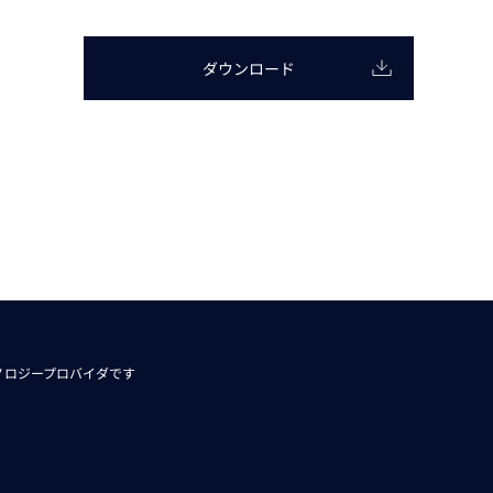
動画
R
ダウンロード
物流コラム
マシンビジョンコラム
全ての製品
ノロジープロバイダです