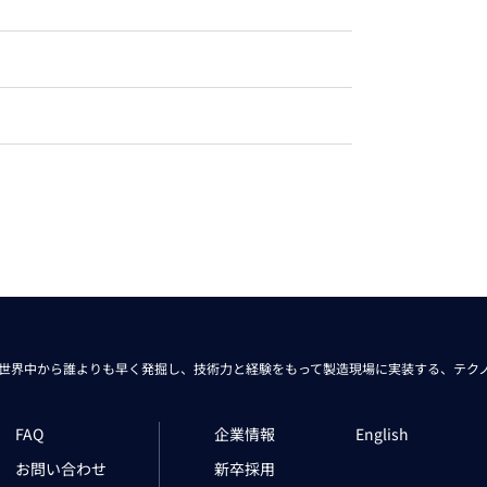
トレーニング
iRAYPLE AM
トレーニング
CODESYS
お役立ち情報 
お役立ち情報 
世界中から
誰よりも早く発掘し、技術力と経験をもって
製造現場に実装する、
テク
FAQ
企業情報
English
お問い合わせ
新卒採用