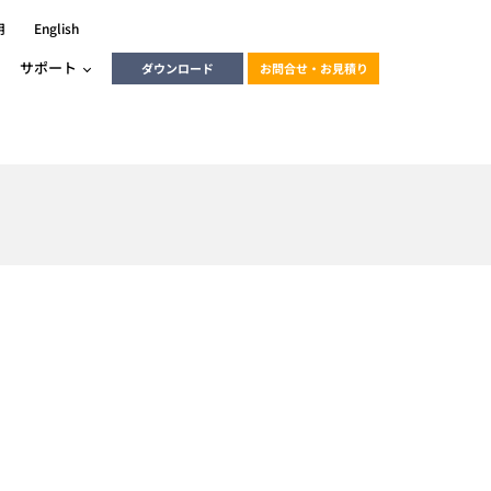
用
English
サポート
ダウンロード
お問合せ・お見積り
ーラ
エンベデッドソリューション
HALCON
heliotis
エンベデッドビジョン
C / モーション /
エンベデッドソリューション
ンダー
産業用ドライブレコーダーソリュ
ESYS搭載PLC
動画
ーション
ERLIC
LINX Vision Station
動画
動画
cator入門コース