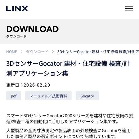
事例
ソリューション
DOWNLOAD
SIパートナー
ダウンロード
サポート
HOME
ダウンロード
3DセンサーGocator 建材・住宅設備 検査/計
3DセンサーGocator 建材・住宅設備 検査/計
測アプリケーション集
更新日：
2026.02.20
pdf
マニュアル／技術資料
Gocator
企業
情報
EN
スマート3DセンサーGocator2000シリーズを建材や住宅設備の製
造/検査工程の自動化に活用したアプリケーション集です。
新卒
採用
中途
採用
大型製品の全周寸法測定や製品表面の外観検査にGocatorを適用
した事例と製品の選定ポイントについて記載しています。