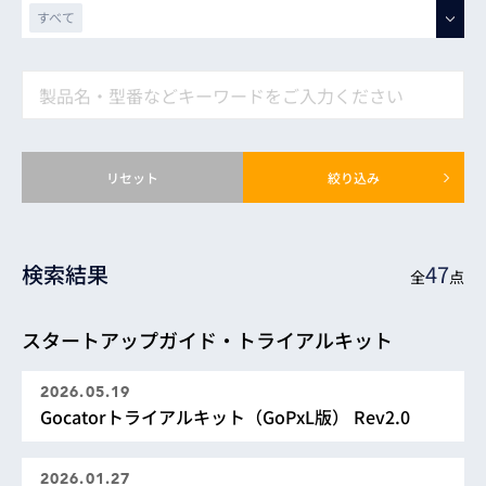
すべて
すべて
G3
1.5
G4
1.4
G5
1.3
G6
リセット
絞り込み
1.2
1.1
検索結果
47
全
点
1.0
スタートアップガイド・トライアルキット
2026.05.19
Gocatorトライアルキット（GoPxL版） Rev2.0
2026.01.27