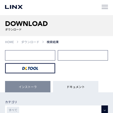
ソリューション
SIパートナー
DOWNLOAD
サポート
ダウンロード
HOME
ダウンロード
検索結果
企業
情報
EN
インストーラ
ドキュメント
新卒
採用
中途
採用
カテゴリ
すべて
すべて